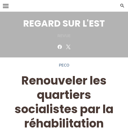
Skip
to
content
REGARD SUR L'EST
REVUE
Facebook
Twitter
PECO
Renouveler les
quartiers
socialistes par la
réhabilitation