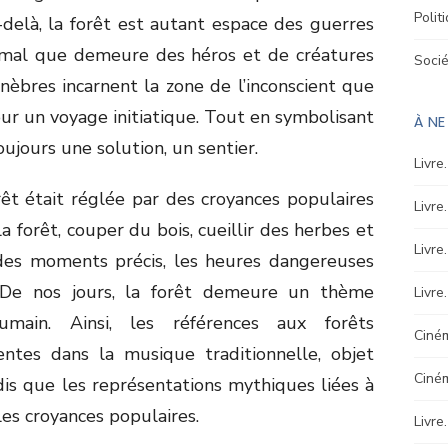
Polit
-delà, la forêt est autant espace des guerres
u mal que demeure des héros et de créatures
Soci
nèbres incarnent la zone de l’inconscient que
ur un voyage initiatique. Tout en symbolisant
À N
oujours une solution, un sentier.
Livre
orêt était réglée par des croyances populaires
Livre
 la forêt, couper du bois, cueillir des herbes et
Livre
 des moments précis, les heures dangereuses
 De nos jours, la forêt demeure un thème
Livre
main. Ainsi, les références aux forêts
Ciném
ntes dans la musique traditionnelle, objet
Ciné
is que les représentations mythiques liées à
les croyances populaires.
Livre