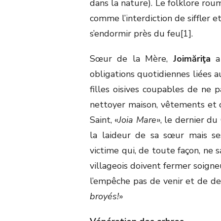
dans la nature). Le folklore roum
comme l’interdiction de siffler e
s’endormir près du feu[1].
Sœur de la Mère,
Joimăriţa
a 
obligations quotidiennes liées a
filles oisives coupables de ne p
nettoyer maison, vêtements et 
Saint, «
Joia Mare
», le dernier d
la laideur de sa sœur mais se
victime qui, de toute façon, ne sa
villageois doivent fermer soigne
l’empêche pas de venir et de d
broyés!
»