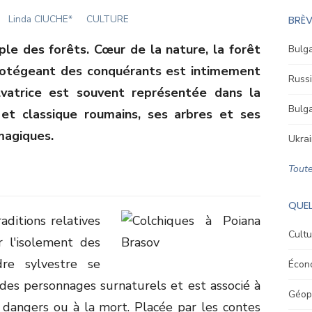
Author
Linda CIUCHE*
CULTURE
BRÈV
le des forêts. Cœur de la nature, la forêt
Bulga
protégeant des conquérants est intimement
Russi
lvatrice est souvent représentée dans la
Bulga
e et classique roumains, ses arbres et ses
magiques.
Ukrai
Toute
QUEL
aditions relatives
Cultu
r l'isolement des
re sylvestre se
Écon
des personnages surnaturels et est associé à
Géopo
ux dangers ou à la mort. Placée par les contes