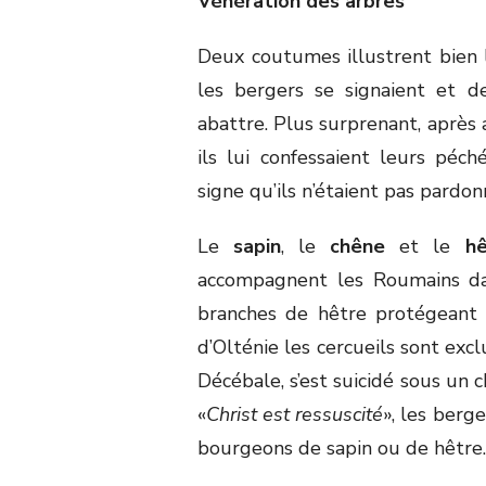
Vénération des arbres
Deux coutumes illustrent bien la
les bergers se signaient et d
abattre. Plus surprenant, après 
ils lui confessaient leurs péché
signe qu’ils n’étaient pas pardon
Le
sapin
, le
chêne
et le
hê
accompagnent les Roumains dan
branches de hêtre protégeant 
d’Olténie les cercueils sont excl
Décébale, s’est suicidé sous un 
«
Christ est ressuscité
», les berg
bourgeons de sapin ou de hêtre