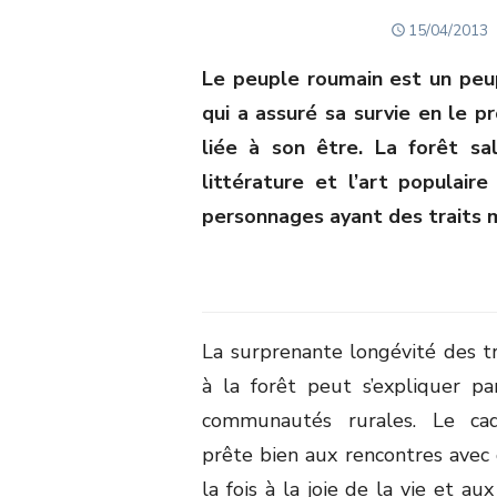
POSTED
15/04/2013
ON
Le peuple roumain est un peup
qui a assuré sa survie en le 
liée à son être. La forêt sa
littérature et l’art populair
personnages ayant des traits 
La surprenante longévité des tr
à la forêt peut s’expliquer pa
communautés rurales. Le cad
prête bien aux rencontres avec 
la fois à la joie de la vie et a