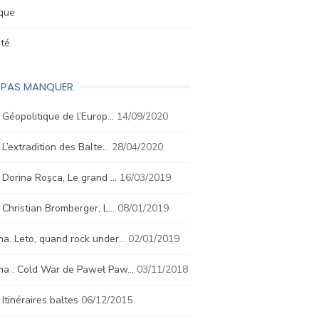
ique
été
E PAS MANQUER
. Géopolitique de l’Europ…
14/09/2020
. L’extradition des Balte…
28/04/2020
. Dorina Roşca, Le grand …
16/03/2019
. Christian Bromberger, L…
08/01/2019
a. Leto, quand rock under…
02/01/2019
ma : Cold War de Paweł Paw…
03/11/2018
. Itinéraires baltes
06/12/2015