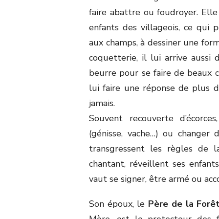
faire abattre ou foudroyer. Ell
enfants des villageois, ce qui 
aux champs, à dessiner une forme
coquetterie, il lui arrive auss
beurre pour se faire de beaux c
lui faire une réponse de plus d
jamais.
Souvent recouverte d’écorce
(génisse, vache…) ou changer d
transgressent les règles de l
chantant, réveillent ses enfant
vaut se signer, être armé ou ac
Son époux, le
Père de la Forê
Mère, est le protecteur des f