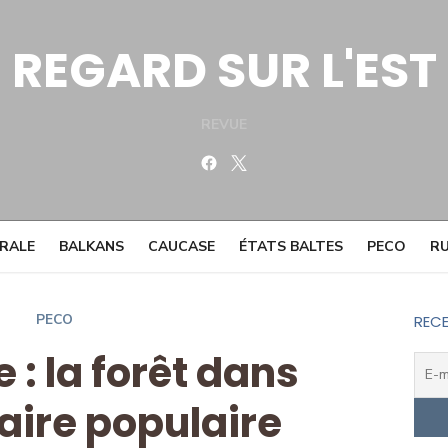
REGARD SUR L'EST
REVUE
Facebook
Twitter
TRALE
BALKANS
CAUCASE
ÉTATS BALTES
PECO
RU
PECO
RECE
: la forêt dans
aire populaire