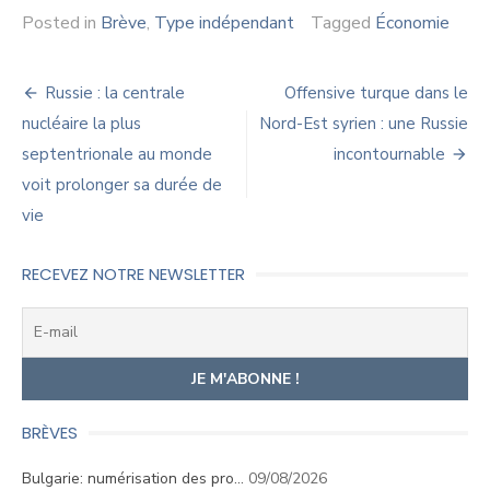
Posted in
Brève
,
Type indépendant
Tagged
Économie
Navigation
Russie : la centrale
Offensive turque dans le
de
nucléaire la plus
Nord-Est syrien : une Russie
septentrionale au monde
incontournable
l’article
voit prolonger sa durée de
vie
RECEVEZ NOTRE NEWSLETTER
BRÈVES
Bulgarie: numérisation des pro…
09/08/2026