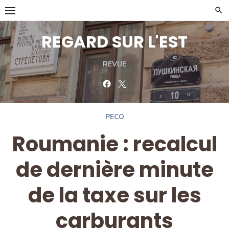
Skip
to
content
REGARD SUR L'EST
REVUE
Facebook
Twitter
PECO
Roumanie : recalcul
de dernière minute
de la taxe sur les
carburants