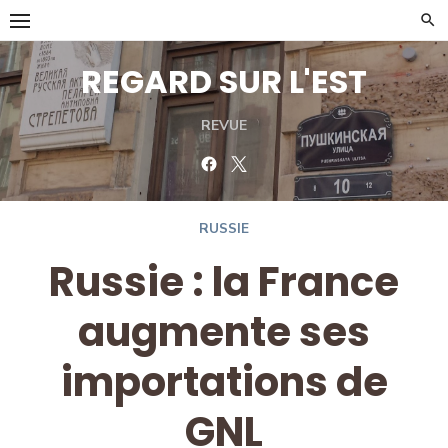
Skip
to
content
REGARD SUR L'EST
REVUE
Facebook
Twitter
RUSSIE
Russie : la France
augmente ses
importations de
GNL