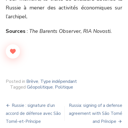
Russie à mener des activités économiques sur
l’archipel.
Sources
:
The Barents Observer, RIA Novosti.
Posted in
Brève
,
Type indépendant
Tagged
Géopolitique
,
Politique
Navigation
Russie : signature d’un
Russia: signing of a defense
de
accord de défense avec São
agreement with São Tomé
Tomé-et-Príncipe
and Príncipe
l’article