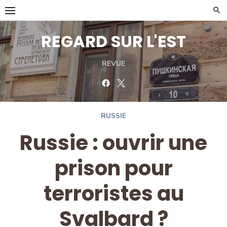
Skip
to
content
REGARD SUR L'EST
REVUE
Facebook
Twitter
RUSSIE
Russie : ouvrir une
prison pour
terroristes au
Svalbard ?