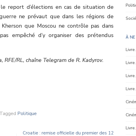
Polit
le report d’élections en cas de situation de
a guerre ne prévaut que dans les régions de
Soci
et Kherson que Moscou ne contrôle pas dans
a pas empêché d’y organiser des prétendus
À N
Livre
, RFE/RL, chaîne Telegram de R. Kadyrov
.
Livre
Livre
Livre
Ciném
Tagged
Politique
Ciné
Livre
Croatie : remise officielle du premier des 12