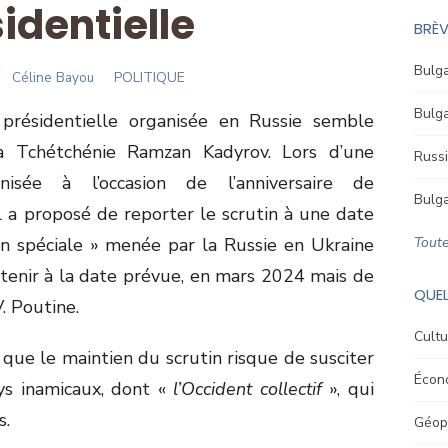
identielle
BRÈV
Bulga
Author
Céline Bayou
POLITIQUE
Bulga
 présidentielle organisée en Russie semble
a Tchétchénie Ramzan Kadyrov. Lors d’une
Russi
isée à l’occasion de l’anniversaire de
Bulga
l a proposé de reporter le scrutin à une date
ion spéciale » menée par la Russie en Ukraine
Toute
ntenir à la date prévue, en mars 2024 mais de
QUEL
V. Poutine.
Cultu
que le maintien du scrutin risque de susciter
Écon
ys inamicaux, dont «
l’Occident collectif
», qui
s.
Géopo