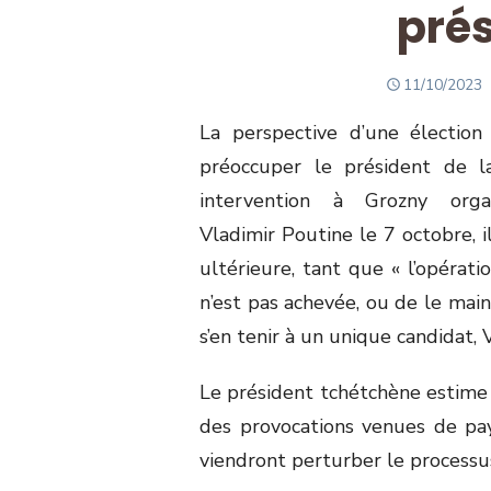
prés
POSTED
11/10/2023
ON
La perspective d’une élection
préoccuper le président de l
intervention à Grozny organ
Vladimir Poutine le 7 octobre, i
ultérieure, tant que « l’opérat
n’est pas achevée, ou de le mai
s’en tenir à un unique candidat, 
Le président tchétchène estime 
des provocations venues de pa
viendront perturber le processu