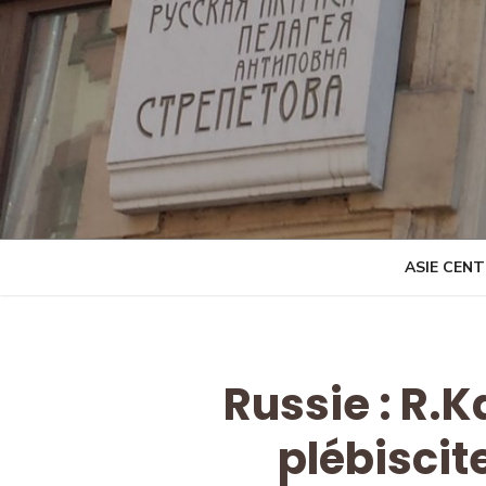
Skip
to
content
ASIE CEN
Russie : R.
plébiscit