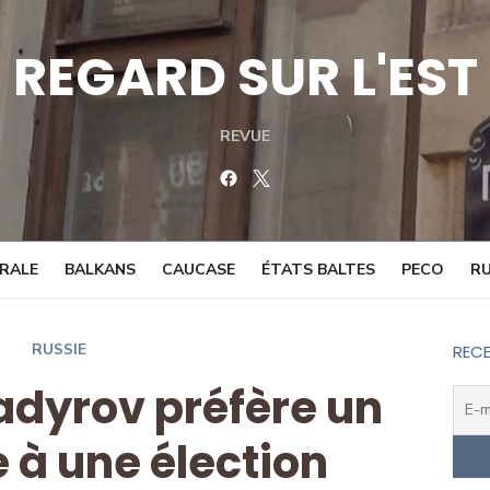
REGARD SUR L'EST
REVUE
Facebook
Twitter
TRALE
BALKANS
CAUCASE
ÉTATS BALTES
PECO
RU
RUSSIE
RECE
Kadyrov préfère un
e à une élection