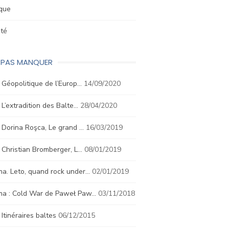
ique
été
E PAS MANQUER
. Géopolitique de l’Europ…
14/09/2020
. L’extradition des Balte…
28/04/2020
. Dorina Roşca, Le grand …
16/03/2019
. Christian Bromberger, L…
08/01/2019
a. Leto, quand rock under…
02/01/2019
ma : Cold War de Paweł Paw…
03/11/2018
. Itinéraires baltes
06/12/2015