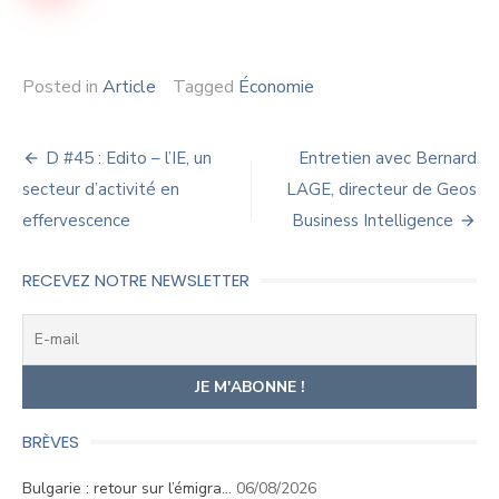
Posted in
Article
Tagged
Économie
Navigation
D #45 : Edito – l’IE, un
Entretien avec Bernard
de
secteur d’activité en
LAGE, directeur de Geos
effervescence
Business Intelligence
l’article
RECEVEZ NOTRE NEWSLETTER
BRÈVES
Bulgarie : retour sur l’émigra…
06/08/2026