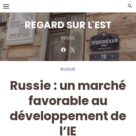
Skip
to
content
REGARD SUR L'EST
REVUE
Facebook
Twitter
RUSSIE
Russie : un marché
favorable au
développement de
l’IE