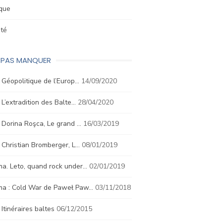
ique
été
E PAS MANQUER
. Géopolitique de l’Europ…
14/09/2020
. L’extradition des Balte…
28/04/2020
. Dorina Roşca, Le grand …
16/03/2019
. Christian Bromberger, L…
08/01/2019
a. Leto, quand rock under…
02/01/2019
ma : Cold War de Paweł Paw…
03/11/2018
. Itinéraires baltes
06/12/2015