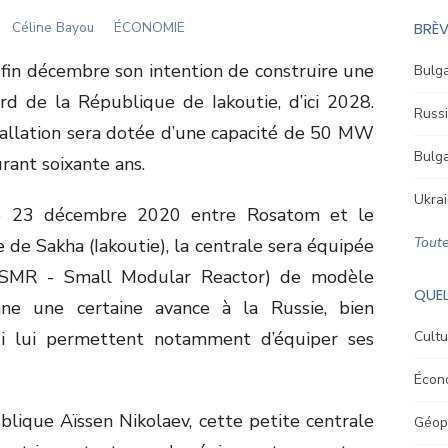
Author
Céline Bayou
ÉCONOMIE
BRÈV
fin décembre son intention de construire une
Bulga
rd de la République de Iakoutie, d’ici 2028.
Russi
tallation sera dotée d’une capacité de 50 MW
Bulga
rant soixante ans.
Ukrai
le 23 décembre 2020 entre Rosatom et le
Toute
e Sakha (Iakoutie), la centrale sera équipée
e (SMR - Small Modular Reactor) de modèle
QUEL
ne une certaine avance à la Russie, bien
ui lui permettent notamment d’équiper ses
Cultu
Écon
lique Aïssen Nikolaev, cette petite centrale
Géopo