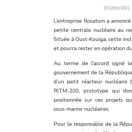
POSTED
02/01/2021
ON
L’entreprise Rosatom a annoncé 
petite centrale nucléaire au no
Située à Oust-Kouïga, cette ins
et pourra rester en opération du
Au terme de l’accord signé 
gouvernement de la République d
d’un petit réacteur nucléair
RITM-200, prototype qui don
positionnée sur ces projets q
sous-marins nucléaires.
Pour le responsable de la Répub