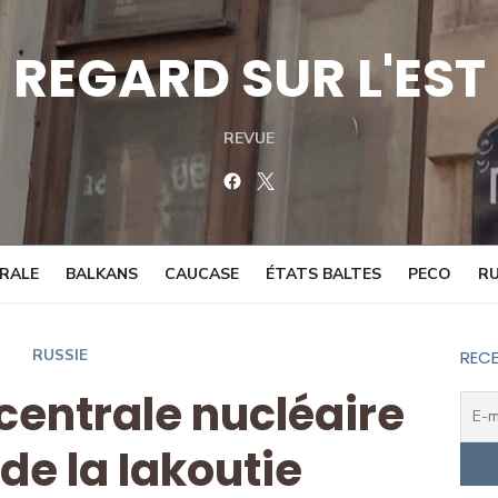
REGARD SUR L'EST
REVUE
Facebook
Twitter
TRALE
BALKANS
CAUCASE
ÉTATS BALTES
PECO
RU
RUSSIE
RECE
 centrale nucléaire
de la Iakoutie