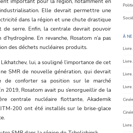
ent important pour la région, notamment en
Polit
ndustrialisation. Elle devrait permettre une
Soci
ectricité dans la région et une chute drastique
 de serre. Enfin, la centrale devrait pouvoir
À N
on d’hydrogène. En revanche, Rosatom n’a pas
on des déchets nucléaires produits.
Livre
Livre
ikhatchev, lui, a souligné l’importance de cet
une SMR de nouvelle génération, qui devrait
Livre
se de conforter sa position sur le marché
Livre
 En 2019, Rosatom avait pu s’enorgueillir de la
re centrale nucléaire flottante, Akademik
Ciném
ITM-200 ont été installés sur le brise-glace
Ciné
e.
Livre
autre SMR dans la région de Tcheliabinsk.