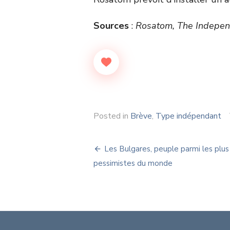
Sources
:
Rosatom, The Independ
Posted in
Brève
,
Type indépendant
Navigation
Les Bulgares, peuple parmi les plus
de
pessimistes du monde
l’article