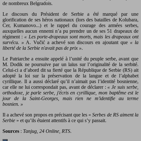
de nombreux Belgradois.
Le discours du Président de Serbie a été marqué par une
glorification de ses héros nationaux (lors des batailles de Kolubara,
Cer, Kumanovo...) et le rappel du courage des armées serbes,
auxquelles aucun ennemi n’a pu prendre un de ses 51 drapeaux de
régiment :
« Les porte-drapeaux sont morts, mais les drapeaux ont
survécu. »
A. Vučić a achevé son discours en ajoutant que
« la
liberté de la Serbie n'avait pas de prix »
.
Le Patriarche a ensuite appelé à l’unité du peuple serbe, avant que
M. Dodik ne poursuive par un laïus sur l’originalité de la serbité.
Celui-ci a d’abord dit sa fierté que la République de Serbie (RS) ait
adopté la loi sur la préservation de la langue et de l’alphabet
cyrillique. Il a aussi déclaré qu’il n’aimait pas l’identité bosnienne,
car elle ne lui correspondait pas, avant de déclarer :
« Je suis serbe,
orthodoxe, je parle serbe, j'écris en cyrillique, mon baptême est le
jour de la Saint-Georges, mais rien ne m'identifie au terme
bosnien. »
Il a achevé son propos en précisant que les «
Serbes de RS aiment la
Serbie
» et qu’ils étaient attentifs à ce qui s’y passait.
Sources
:
Tanjug, 24 Online
, RTS
.