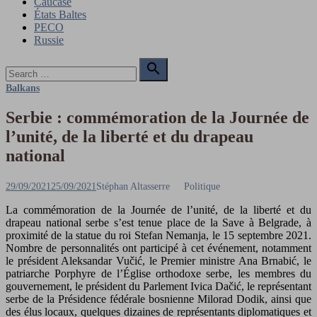
Caucase
États Baltes
PECO
Russie
Search

for:
Search
Balkans
Serbie : commémoration de la Journée de
l’unité, de la liberté et du drapeau
national
Posted
Author
29/09/2021
25/09/2021
Stéphan Altasserre
Politique
on
La commémoration de la Journée de l’unité, de la liberté et du
drapeau national serbe s’est tenue place de la Save à Belgrade, à
proximité de la statue du roi Stefan Nemanja, le 15 septembre 2021.
Nombre de personnalités ont participé à cet événement, notamment
le président Aleksandar Vučić, le Premier ministre Ana Brnabić, le
patriarche Porphyre de l’Église orthodoxe serbe, les membres du
gouvernement, le président du Parlement Ivica Dačić, le représentant
serbe de la Présidence fédérale bosnienne Milorad Dodik, ainsi que
des élus locaux, quelques dizaines de représentants diplomatiques et