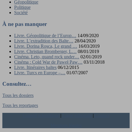
Géopolitique
Politique
Société
À ne pas manquer
Livre. Géopolitique de l’Europ…
14/09/2020
Livre. L’extradition des Balte…
28/04/2020
Livre. Dorina Roşca, Le grand …
16/03/2019
Livre. Christian Bromberger, L…
08/01/2019
Cinéma. Leto, quand rock under…
02/01/2019
Cinéma : Cold War de Paweł Paw…
03/11/2018
Livre. Itinéraires baltes
06/12/2015
Livre. Turcs en Europe –…
01/07/2007
Consultez…
Tous les dossiers
Tous les reportages
Conseil scientifique
|
Ligne éditoriale
|
Contact
Mentions légales