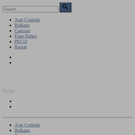
Skip
Search

to
for:
Search
content
Asie Centrale
Balkans
Caucase
États Baltes
PECO
Russie
Facebook
Twitter
REGARD SUR L'EST
Revue
Facebook
Twitter
Asie Centrale
Balkans