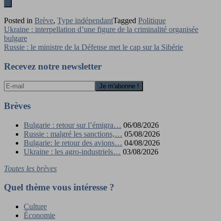
Posted in
Brève
,
Type indépendant
Tagged
Politique
Navigation
Ukraine : interpellation d’une figure de la criminalité organisée
bulgare
de
Russie : le ministre de la Défense met le cap sur la Sibérie
l’article
Recevez notre newsletter
Brèves
Bulgarie : retour sur l’émigra…
06/08/2026
Russie : malgré les sanctions,…
05/08/2026
Bulgarie: le retour des avions…
04/08/2026
Ukraine : les agro-industriels…
03/08/2026
Toutes les brèves
Quel thème vous intéresse ?
Culture
Économie