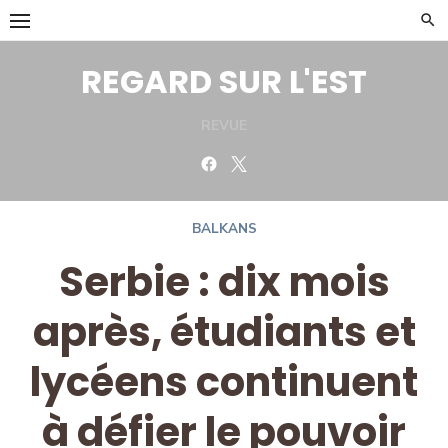
Skip
to
content
REGARD SUR L'EST
REVUE
Facebook
Twitter
BALKANS
Serbie : dix mois
après, étudiants et
lycéens continuent
à défier le pouvoir