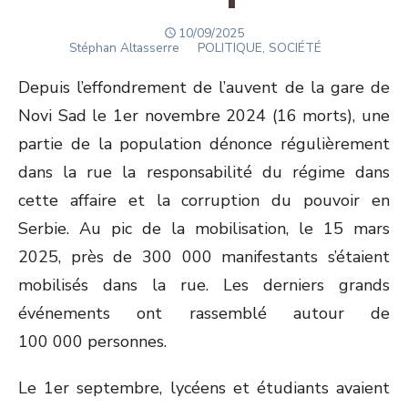
POSTED
10/09/2025
Author
ON
Stéphan Altasserre
POLITIQUE, SOCIÉTÉ
Depuis l’effondrement de l’auvent de la gare de
Novi Sad le 1
er
novembre 2024 (16 morts), une
partie de la population dénonce régulièrement
dans la rue la responsabilité du régime dans
cette affaire et la corruption du pouvoir en
Serbie. Au pic de la mobilisation, le 15 mars
2025, près de 300 000 manifestants s’étaient
mobilisés dans la rue. Les derniers grands
événements ont rassemblé autour de
100 000 personnes.
Le 1
er
septembre, lycéens et étudiants avaient