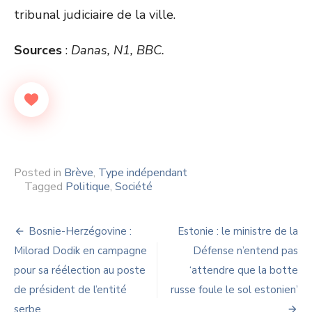
tribunal judiciaire de la ville.
Sources
:
Danas, N1, BBC.
Posted in
Brève
,
Type indépendant
Tagged
Politique
,
Société
Navigation
Bosnie-Herzégovine :
Estonie : le ministre de la
de
Milorad Dodik en campagne
Défense n’entend pas
pour sa réélection au poste
‘attendre que la botte
l’article
de président de l’entité
russe foule le sol estonien’
serbe