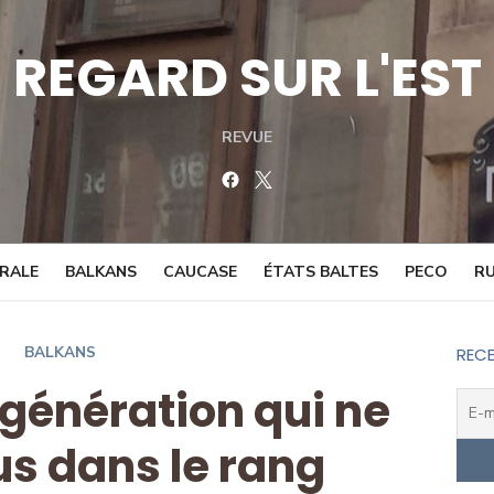
REGARD SUR L'EST
REVUE
Facebook
Twitter
TRALE
BALKANS
CAUCASE
ÉTATS BALTES
PECO
RU
BALKANS
RECE
 génération qui ne
us dans le rang