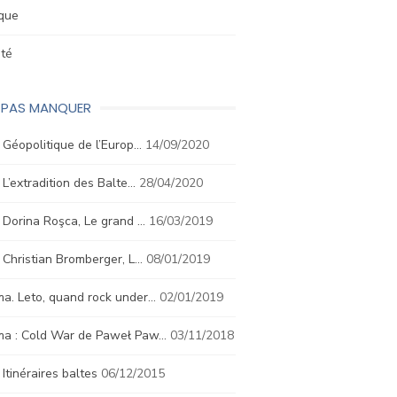
ique
été
E PAS MANQUER
. Géopolitique de l’Europ…
14/09/2020
. L’extradition des Balte…
28/04/2020
. Dorina Roşca, Le grand …
16/03/2019
. Christian Bromberger, L…
08/01/2019
a. Leto, quand rock under…
02/01/2019
ma : Cold War de Paweł Paw…
03/11/2018
. Itinéraires baltes
06/12/2015