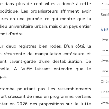
e dans plus de cent villes a donné à cette
Polit
politique. Les organisateurs affirment avoir
Soci
ures en une journée, ce qui montre que la
eu universitaire urbain, mais d’un pays entier
À N
mot d’ordre.
Livre
r deux registres bien rodés. D’un côté, la
Livre
ion récurrente de manipulation extérieure et
ent l’avant-garde d’une déstabilisation. De
Livre
ionnelle, A. Vučić laissant entendre que le
Livre
pas.
Ciném
retombe pourtant pas. Les rassemblements
Ciné
fort croissant de mise en programme, certains
Livre
nter en 2026 des propositions sur la lutte