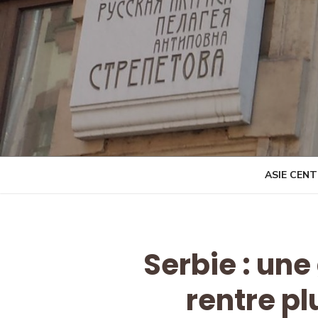
Skip
to
content
ASIE CEN
Serbie : une
rentre pl