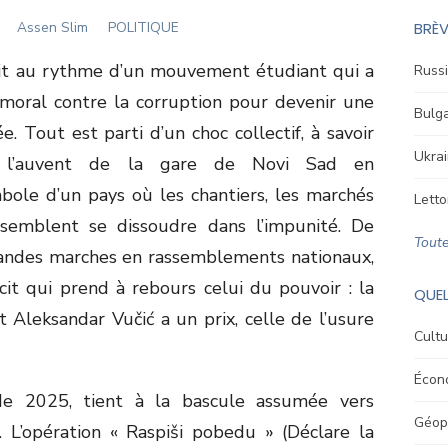
Author
Assen Slim
POLITIQUE
BRÈV
 vit au rythme d’un mouvement étudiant qui a
Russi
 moral contre la corruption pour devenir une
Bulga
e. Tout est parti d’un choc collectif, à savoir
Ukrai
de l’auvent de la gare de Novi Sad en
ole d’un pays où les chantiers, les marchés
Letto
s semblent se dissoudre dans l’impunité. De
Toute
grandes marches en rassemblements nationaux,
it qui prend à rebours celui du pouvoir : la
QUEL
t Aleksandar Vučić a un prix, celle de l’usure
Cultu
Écon
de 2025, tient à la bascule assumée vers
Géopo
s. L’opération « Raspiši pobedu » (Déclare la