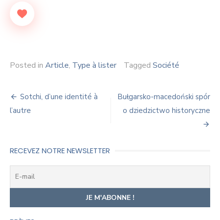
Posted in
Article
,
Type à lister
Tagged
Société
Navigation
Sotchi, d’une identité à
Bułgarsko-macedoński spór
de
l’autre
o dziedzictwo historyczne
l’article
RECEVEZ NOTRE NEWSLETTER