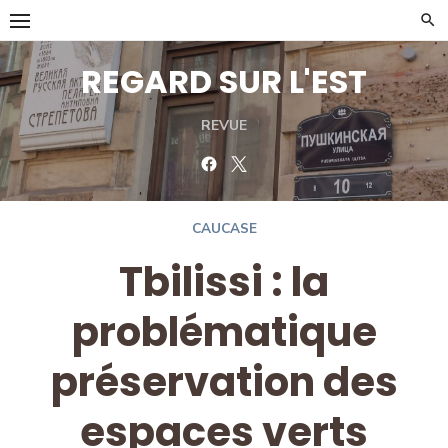
Skip
to
content
REGARD SUR L'EST
REVUE
Facebook
Twitter
CAUCASE
Tbilissi : la
problématique
préservation des
espaces verts