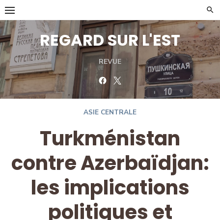
Skip
to
content
REGARD SUR L'EST
REVUE
Facebook
Twitter
ASIE CENTRALE
Turkménistan
contre Azerbaïdjan:
les implications
politiques et