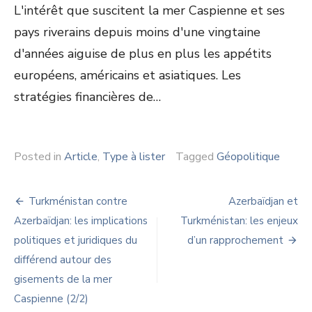
L'intérêt que suscitent la mer Caspienne et ses
pays riverains depuis moins d'une vingtaine
d'années aiguise de plus en plus les appétits
européens, américains et asiatiques. Les
stratégies financières de…
Posted in
Article
,
Type à lister
Tagged
Géopolitique
Navigation
Turkménistan contre
Azerbaïdjan et
de
Azerbaïdjan: les implications
Turkménistan: les enjeux
politiques et juridiques du
d’un rapprochement
l’article
différend autour des
gisements de la mer
Caspienne (2/2)