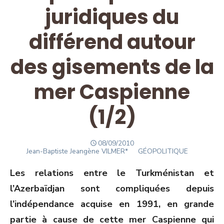
juridiques du
différend autour
des gisements de la
mer Caspienne
(1/2)
POSTED
08/09/2010
Author
ON
Jean-Baptiste Jeangène VILMER*
GÉOPOLITIQUE
Les relations entre le Turkménistan et
l’Azerbaïdjan sont compliquées depuis
l’indépendance acquise en 1991, en grande
partie à cause de cette mer Caspienne qui