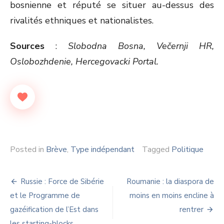
bosnienne et réputé se situer au-dessus des
rivalités ethniques et nationalistes.
Sources
:
Slobodna Bosna, Večernji HR,
Oslobozhdenie, Hercegovacki Portal.
Posted in
Brève
,
Type indépendant
Tagged
Politique
Navigation
Russie : Force de Sibérie
Roumanie : la diaspora de
de
et le Programme de
moins en moins encline à
gazéification de l’Est dans
rentrer
l’article
les starting-blocks