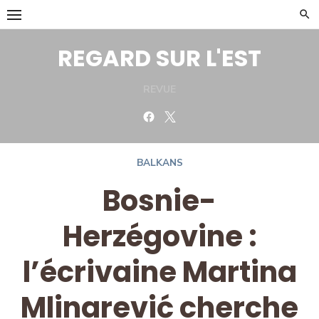
Skip
to
content
REGARD SUR L'EST
REVUE
Facebook
Twitter
BALKANS
Bosnie-
Herzégovine :
l’écrivaine Martina
Mlinarević cherche