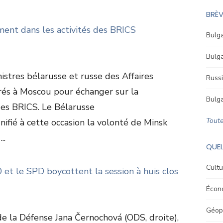
BRÈV
ement dans les activités des BRICS
Bulga
Bulga
nistres bélarusse et russe des Affaires
Russi
rés à Moscou pour échanger sur la
Bulga
des BRICS. Le Bélarusse
Toute
nifié à cette occasion la volonté de Minsk
..
QUEL
Cultu
et le SPD boycottent la session à huis clos
Écon
Géopo
e de la Défense Jana Černochová (ODS, droite),