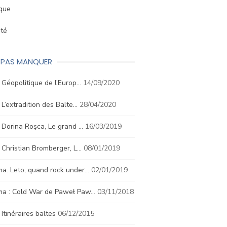
ique
été
E PAS MANQUER
. Géopolitique de l’Europ…
14/09/2020
. L’extradition des Balte…
28/04/2020
. Dorina Roşca, Le grand …
16/03/2019
. Christian Bromberger, L…
08/01/2019
a. Leto, quand rock under…
02/01/2019
ma : Cold War de Paweł Paw…
03/11/2018
. Itinéraires baltes
06/12/2015