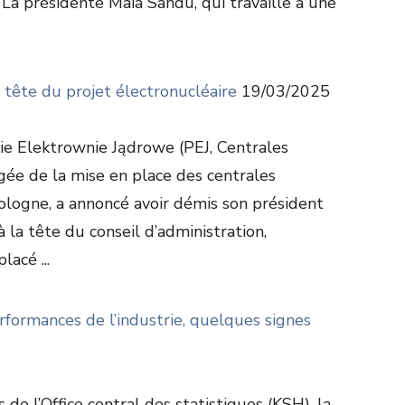
. La présidente Maia Sandu, qui travaille à une
 tête du projet électronucléaire
19/03/2025
kie Elektrownie Jądrowe (PEJ, Centrales
rgée de la mise en place des centrales
ologne, a annoncé avoir démis son président
à la tête du conseil d’administration,
acé ...
rformances de l’industrie, quelques signes
de l’Office central des statistiques (KSH), la