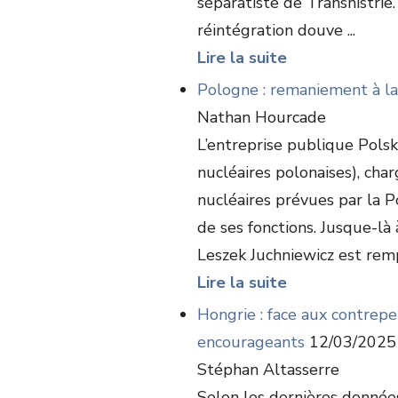
séparatiste de Transnistrie
réintégration douve ...
Lire la suite
Pologne : remaniement à la
Nathan Hourcade
L’entreprise publique Pols
nucléaires polonaises), cha
nucléaires prévues par la P
de ses fonctions. Jusque-là 
Leszek Juchniewicz est rempl
Lire la suite
Hongrie : face aux contrepe
encourageants
12/03/2025
Stéphan Altasserre
Selon les dernières données 