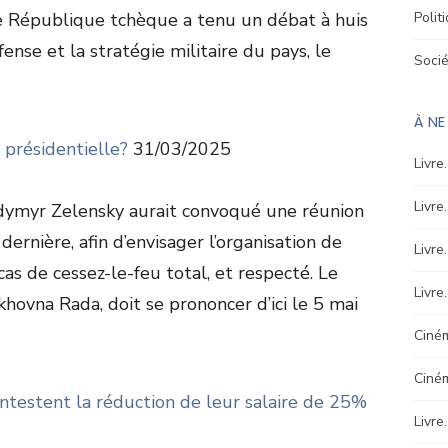
 République tchèque a tenu un débat à huis
Polit
fense et la stratégie militaire du pays, le
Soci
À N
n présidentielle?
31/03/2025
Livre
Livre
dymyr Zelensky aurait convoqué une réunion
ernière, afin d’envisager l’organisation de
Livre
 cas de cessez-le-feu total, et respecté. Le
Livre
khovna Rada, doit se prononcer d’ici le 5 mai
Ciném
Ciné
ontestent la réduction de leur salaire de 25%
Livre