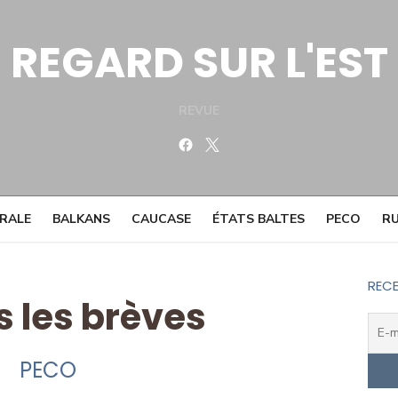
REGARD SUR L'EST
REVUE
Facebook
Twitter
TRALE
BALKANS
CAUCASE
ÉTATS BALTES
PECO
RU
RECE
s les brèves
PECO