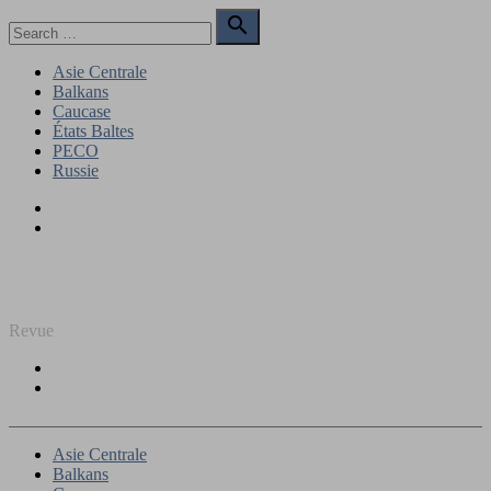
Skip
Search

to
for:
Search
content
Asie Centrale
Balkans
Caucase
États Baltes
PECO
Russie
Facebook
Twitter
REGARD SUR L'EST
Revue
Facebook
Twitter
Asie Centrale
Balkans