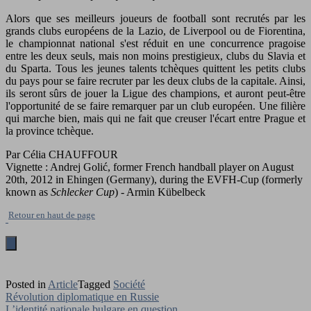
Alors que ses meilleurs joueurs de football sont recrutés par les
grands clubs européens de la Lazio, de Liverpool ou de Fiorentina,
le championnat national s'est réduit en une concurrence pragoise
entre les deux seuls, mais non moins prestigieux, clubs du Slavia et
du Sparta. Tous les jeunes talents tchèques quittent les petits clubs
du pays pour se faire recruter par les deux clubs de la capitale. Ainsi,
ils seront sûrs de jouer la Ligue des champions, et auront peut-être
l'opportunité de se faire remarquer par un club européen. Une filière
qui marche bien, mais qui ne fait que creuser l'écart entre Prague et
la province tchèque.
Par Célia CHAUFFOUR
Vignette : Andrej Golić, former French handball player on August
20th, 2012 in Ehingen (Germany), during the EVFH-Cup (formerly
known as
Schlecker Cup
) - Armin Kübelbeck
Retour en haut de page
Posted in
Article
Tagged
Société
Navigation
Révolution diplomatique en Russie
L’identité nationale bulgare en question