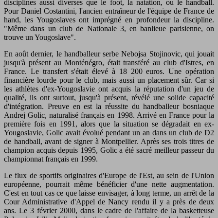
disciplines aussi diverses que le foot, la natation, ou le handball.
Pour Daniel Costantini, l'ancien entraîneur de l'équipe de France de
hand, les Yougoslaves ont imprégné en profondeur la discipline.
"Même dans un club de Nationale 3, en banlieue parisienne, on
trouve un Yougoslave".
En août dernier, le handballeur serbe Nebojsa Stojinovic, qui jouait
jusqu'à présent au Monténégro, était transféré au club d'Istres, en
France. Le transfert s'était élevé à 18 200 euros. Une opération
financière lourde pour le club, mais aussi un placement sûr. Car si
les athlètes d'ex-Yougoslavie ont acquis la réputation d'un jeu de
qualité, ils ont surtout, jusqu'à présent, révélé une solide capacité
d'intégration. Preuve en est la réussite du handballeur bosniaque
Andrej Golic, naturalisé français en 1998. Arrivé en France pour la
première fois en 1991, alors que la situation se dégradait en ex-
Yougoslavie, Golic avait évolué pendant un an dans un club de D2
de handball, avant de signer à Montpellier. Après ses trois titres de
champion acquis depuis 1995, Golic a été sacré meilleur passeur du
championnat français en 1999.
Le flux de sportifs originaires d'Europe de l'Est, au sein de l'Union
européenne, pourrait même bénéficier d'une nette augmentation.
C'est en tout cas ce que laisse envisager, à long terme, un arrêt de la
Cour Administrative d'Appel de Nancy rendu il y a près de deux
ans. Le 3 février 2000, dans le cadre de l'affaire de la basketteuse