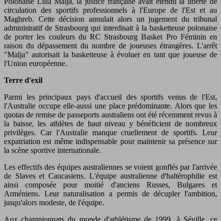
Polonaise Lilia Malja, la justice française avait étendu la liberté de
circulation des sportifs professionnels à l'Europe de l'Est et au
Maghreb. Cette décision annulait alors un jugement du tribunal
administratif de Strasbourg qui interdisait à la basketteuse polonaise
de porter les couleurs du RC Strasbourg Basket Pro Féminin en
raison du dépassement du nombre de joueuses étrangères. L'arrêt
"Malja" autorisait la basketteuse à évoluer en tant que joueuse de
l'Union européenne.
Terre d'exil
Parmi les principaux pays d'accueil des sportifs venus de l'Est,
l'Australie occupe elle-aussi une place prédominante. Alors que les
quotas de remise de passeports australiens ont été récemment revus à
la baisse, les athlètes de haut niveau y bénéficient de nombreux
privilèges. Car l'Australie manque cruellement de sportifs. Leur
expatriation est même indispensable pour maintenir sa présence sur
la scène sportive internationale.
Les effectifs des équipes australiennes se voient gonflés par l'arrivée
de Slaves et Caucasiens. L'équipe australienne d'haltérophilie est
ainsi composée pour moitié d'anciens Russes, Bulgares et
Arméniens. Leur naturalisation a permis de décupler l'ambition,
jusqu'alors modeste, de l'équipe.
Aux championnats du monde d'athlétisme de 1999, à Séville, ce