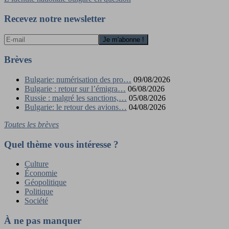
de
l’article
Recevez notre newsletter
Brèves
Bulgarie: numérisation des pro…
09/08/2026
Bulgarie : retour sur l’émigra…
06/08/2026
Russie : malgré les sanctions,…
05/08/2026
Bulgarie: le retour des avions…
04/08/2026
Toutes les brèves
Quel thème vous intéresse ?
Culture
Économie
Géopolitique
Politique
Société
À ne pas manquer