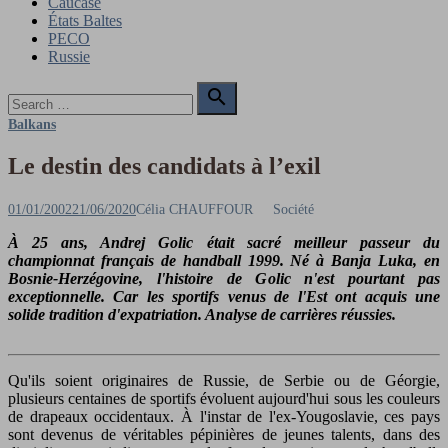
Caucase
États Baltes
PECO
Russie
Search

for:
Search
Balkans
Le destin des candidats à l’exil
Posted
Author
01/01/2002
21/06/2020
Célia CHAUFFOUR
Société
on
À 25 ans, Andrej Golic était sacré meilleur passeur du
championnat français de handball 1999. Né à Banja Luka, en
Bosnie-Herzégovine, l'histoire de Golic n'est pourtant pas
exceptionnelle. Car les sportifs venus de l'Est ont acquis une
solide tradition d'expatriation. Analyse de carrières réussies.
Qu'ils soient originaires de Russie, de Serbie ou de Géorgie,
plusieurs centaines de sportifs évoluent aujourd'hui sous les couleurs
de drapeaux occidentaux. À l'instar de l'ex-Yougoslavie, ces pays
sont devenus de véritables pépinières de jeunes talents, dans des