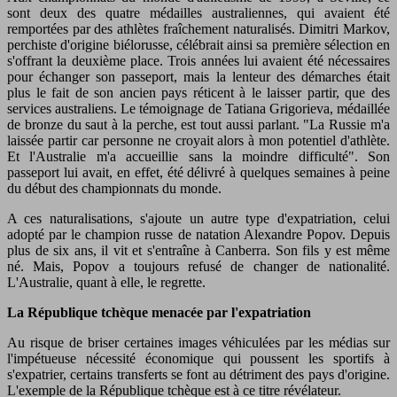
sont deux des quatre médailles australiennes, qui avaient été
remportées par des athlètes fraîchement naturalisés. Dimitri Markov,
perchiste d'origine biélorusse, célébrait ainsi sa première sélection en
s'offrant la deuxième place. Trois années lui avaient été nécessaires
pour échanger son passeport, mais la lenteur des démarches était
plus le fait de son ancien pays réticent à le laisser partir, que des
services australiens. Le témoignage de Tatiana Grigorieva, médaillée
de bronze du saut à la perche, est tout aussi parlant. "La Russie m'a
laissée partir car personne ne croyait alors à mon potentiel d'athlète.
Et l'Australie m'a accueillie sans la moindre difficulté". Son
passeport lui avait, en effet, été délivré à quelques semaines à peine
du début des championnats du monde.
A ces naturalisations, s'ajoute un autre type d'expatriation, celui
adopté par le champion russe de natation Alexandre Popov. Depuis
plus de six ans, il vit et s'entraîne à Canberra. Son fils y est même
né. Mais, Popov a toujours refusé de changer de nationalité.
L'Australie, quant à elle, le regrette.
La République tchèque menacée par l'expatriation
Au risque de briser certaines images véhiculées par les médias sur
l'impétueuse nécessité économique qui poussent les sportifs à
s'expatrier, certains transferts se font au détriment des pays d'origine.
L'exemple de la République tchèque est à ce titre révélateur.