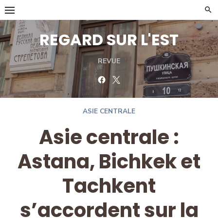
Skip
to
content
REGARD SUR L'EST
REVUE
Facebook
Twitter
ASIE CENTRALE
Asie centrale :
Astana, Bichkek et
Tachkent
s’accordent sur la