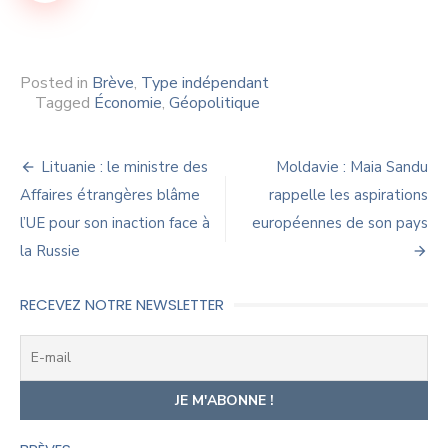
Posted in
Brève
,
Type indépendant
Tagged
Économie
,
Géopolitique
Navigation
Lituanie : le ministre des
Moldavie : Maia Sandu
de
Affaires étrangères blâme
rappelle les aspirations
l’UE pour son inaction face à
européennes de son pays
l’article
la Russie
RECEVEZ NOTRE NEWSLETTER