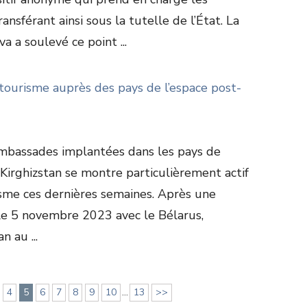
nsférant ainsi sous la tutelle de l’État. La
 a soulevé ce point ...
 tourisme auprès des pays de l’espace post-
ambassades implantées dans les pays de
 Kirghizstan se montre particulièrement actif
sme ces dernières semaines. Après une
 le 5 novembre 2023 avec le Bélarus,
 au ...
4
5
6
7
8
9
10
...
13
>>