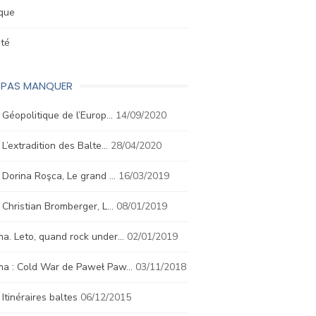
ique
été
E PAS MANQUER
. Géopolitique de l’Europ…
14/09/2020
. L’extradition des Balte…
28/04/2020
. Dorina Roşca, Le grand …
16/03/2019
. Christian Bromberger, L…
08/01/2019
a. Leto, quand rock under…
02/01/2019
ma : Cold War de Paweł Paw…
03/11/2018
. Itinéraires baltes
06/12/2015