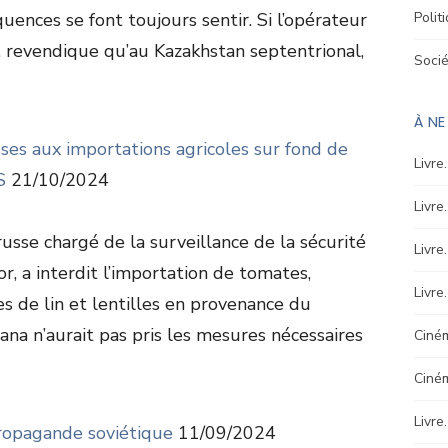
uences se font toujours sentir. Si l’opérateur
Polit
, revendique qu’au Kazakhstan septentrional,
Soci
À N
usses aux importations agricoles sur fond de
Livre
S
21/10/2024
Livre
russe chargé de la surveillance de la sécurité
Livre
r, a interdit l’importation de tomates,
Livre
es de lin et lentilles en provenance du
ana n’aurait pas pris les mesures nécessaires
Ciném
Ciné
Livre
propagande soviétique
11/09/2024