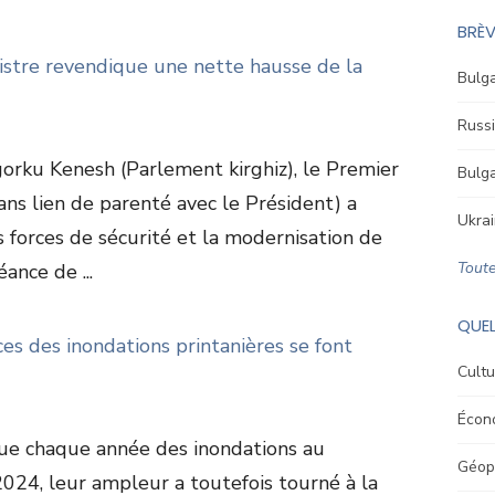
BRÈV
nistre revendique une nette hausse de la
Bulga
Russi
gorku Kenesh (Parlement kirghiz), le Premier
Bulga
ans lien de parenté avec le Président) a
Ukrai
 forces de sécurité et la modernisation de
Toute
éance de ...
QUEL
es des inondations printanières se font
Cultu
Écon
ue chaque année des inondations au
Géopo
024, leur ampleur a toutefois tourné à la