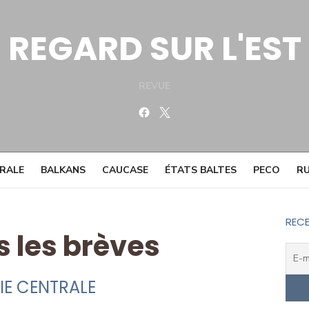
REGARD SUR L'EST
REVUE
Facebook
Twitter
TRALE
BALKANS
CAUCASE
ÉTATS BALTES
PECO
RU
RECE
s les brèves
IE CENTRALE