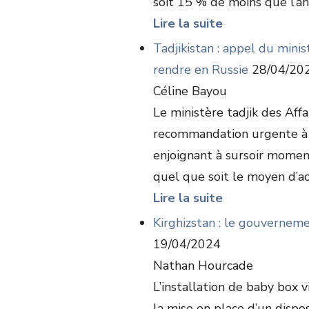
soit 15 % de moins que l’an
Lire la suite
Tadjikistan : appel du mini
rendre en Russie
28/04/20
Céline Bayou
Le ministère tadjik des Affa
recommandation urgente à l’
enjoignant à sursoir mome
quel que soit le moyen d’ac
Lire la suite
Kirghizstan : le gouverneme
19/04/2024
Nathan Hourcade
L’installation de baby box 
la mise en place d’un dispo