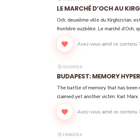
ON
LE MARCHÉ D’OCH AU KIR
Och, deuxième ville du Kirghizstan, es
frontière ouzbèke. Le marché d’Och, q
POSTED
01/10/2014
ON
BUDAPEST: MEMORY HYPE
The battle of memory that has been 
claimed yet another victim: Karl Marx.
POSTED
19/06/2014
ON