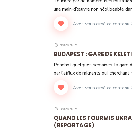
Touchée par de nombreuses mutations 
une main-d’œuvre non négligeable dan
POSTED
26/09/2015
ON
BUDAPEST : GARE DE KELETI
Pendant quelques semaines, la gare 
par l’afflux de migrants qui, cherchan
POSTED
18/09/2015
ON
QUAND LES FOURMIS UKRA
(REPORTAGE)