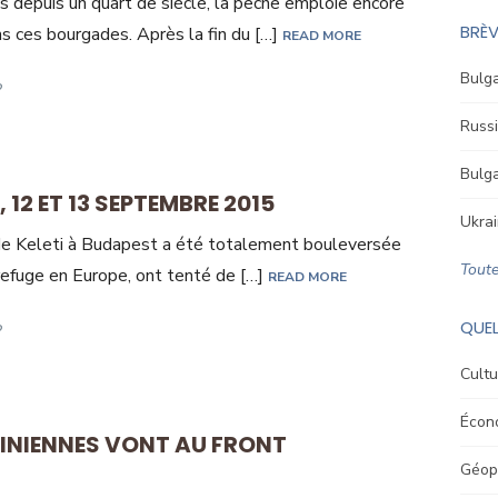
depuis un quart de siècle, la pêche emploie encore
BRÈV
s ces bourgades. Après la fin du […]
READ MORE
Bulga
Russi
Bulga
, 12 ET 13 SEPTEMBRE 2015
Ukrai
de Keleti à Budapest a été totalement bouleversée
Toute
t refuge en Europe, ont tenté de […]
READ MORE
QUEL
Cultu
Écon
INIENNES VONT AU FRONT
Géopo