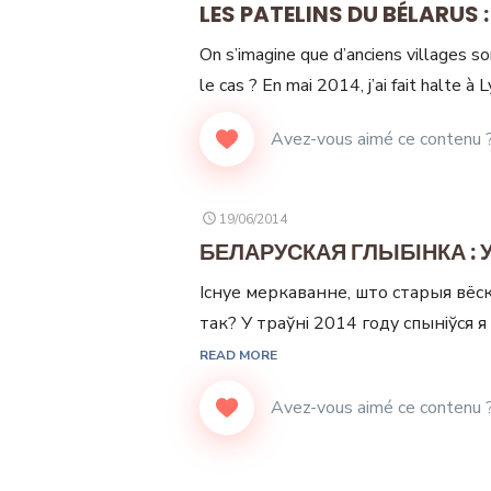
LES PATELINS DU BÉLARUS
On s’imagine que d’anciens villages so
le cas ? En mai 2014, j’ai fait halte à 
POSTED
19/06/2014
ON
БЕЛАРУСКАЯ ГЛЫБІНКА : 
Існуе меркаванне, што старыя вёск
так? У траўнi 2014 году спыніўся я
READ MORE