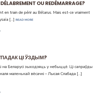
 : DÉLABREMENT OU REDÉMARRAGE?
nt en train de périr au Bélarus. Mais est-ce vraiment
Lysaïa […]
READ MORE
УПАДАК ЦI ЎЗДЫМ?
і на Беларусі зыходзяць у небыццё. Ці сапраўды
 каля маленькай вёсачкi – Лысая Слабада […]