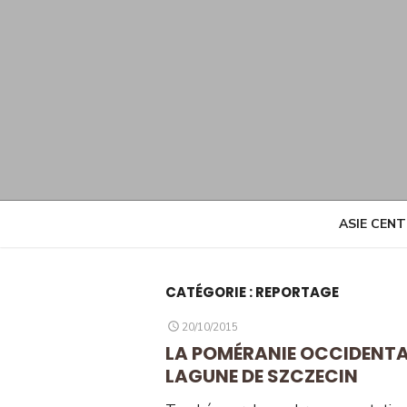
Skip
to
content
ASIE CEN
CATÉGORIE :
REPORTAGE
POSTED
20/10/2015
ON
LA POMÉRANIE OCCIDENTAL
LAGUNE DE SZCZECIN