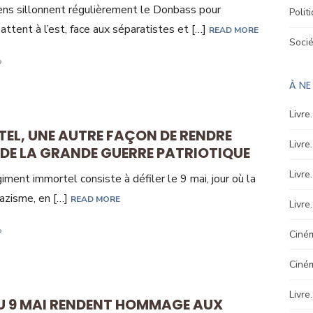
iens sillonnent régulièrement le Donbass pour
Polit
attent à l’est, face aux séparatistes et […]
READ MORE
Soci
À N
Livre
TEL, UNE AUTRE FAÇON DE RENDRE
Livre
E LA GRANDE GUERRE PATRIOTIQUE
Livre
ment immortel consiste à défiler le 9 mai, jour où la
nazisme, en […]
READ MORE
Livre
Ciném
Ciné
Livre
DU 9 MAI RENDENT HOMMAGE AUX