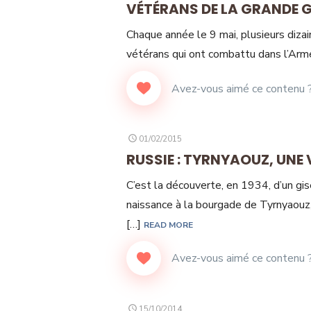
VÉTÉRANS DE LA GRANDE 
Chaque année le 9 mai, plusieurs dizai
vétérans qui ont combattu dans l’Arm
POSTED
01/02/2015
ON
RUSSIE : TYRNYAOUZ, UNE 
C’est la découverte, en 1934, d’un 
naissance à la bourgade de Tyrnyaouz,
[…]
READ MORE
POSTED
15/10/2014