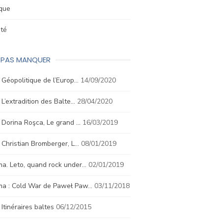
ique
été
E PAS MANQUER
. Géopolitique de l’Europ…
14/09/2020
. L’extradition des Balte…
28/04/2020
. Dorina Roşca, Le grand …
16/03/2019
. Christian Bromberger, L…
08/01/2019
a. Leto, quand rock under…
02/01/2019
ma : Cold War de Paweł Paw…
03/11/2018
. Itinéraires baltes
06/12/2015