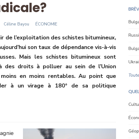
adicale?
BRÈV
Bulga
Author
Céline Bayou
ÉCONOMIE
Russi
ir de l’exploitation des schistes bitumineux,
 aujourd’hui son taux de dépendance vis-à-vis
Bulga
russes. Mais les schistes bitumineux sont
Ukrai
 des droits à polluer au sein de l’Union
e moins en moins rentables. Au point que
Toute
der à un virage à 180° de sa politique
QUEL
Cultu
Écon
Géopo
agnie