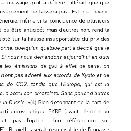
Le message qu’il a délivré différait quelque
ouvernement ne laissera pas l’Estonie devenir
énergie, même si la coïncidence de plusieurs
 pu être anticipés mais d’autres non, rend la
insisté sur la hausse insupportable du prix des
nné, quelqu'un quelque part a décidé que le
. Si nous nous demandons aujourd'hui en quoi
e les émissions de gaz à effet de serre, on
i n’ont pas adhéré aux accords de Kyoto et de
ions de CO
2
, tandis que l’Europe, qui est la
ue, a accru son empreinte. Sans parler d’autres
e la Russie.
»
(4)
Rien d’étonnant de la part de
rti eurosceptique EKRE (avant d’entrer au
uait pas l’option d’un référendum sur
UE) : Bruxelles serait responsable de l’impasse