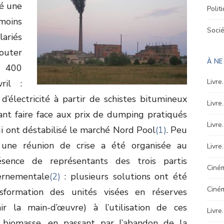
cé une
Polit
moins
Soci
ariés
jouter
À N
 400
Livre
ril :
d’électricité à partir de schistes bitumineux
Livre
ant faire face aux prix de dumping pratiqués
Livre
ui ont déstabilisé le marché Nord Pool
(1)
. Peu
 une réunion de crise a été organisée au
Livre
ésence de représentants des trois partis
Ciném
ernementale
(2)
: plusieurs solutions ont été
Ciné
nsformation des unités visées en réserves
ir la main-d’œuvre) à l’utilisation de ces
Livre
la biomasse, en passant par l’abandon de la