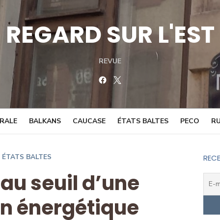
REGARD SUR L'EST
REVUE
Facebook
Twitter
TRALE
BALKANS
CAUCASE
ÉTATS BALTES
PECO
RU
ÉTATS BALTES
RECE
 au seuil d’une
on énergétique