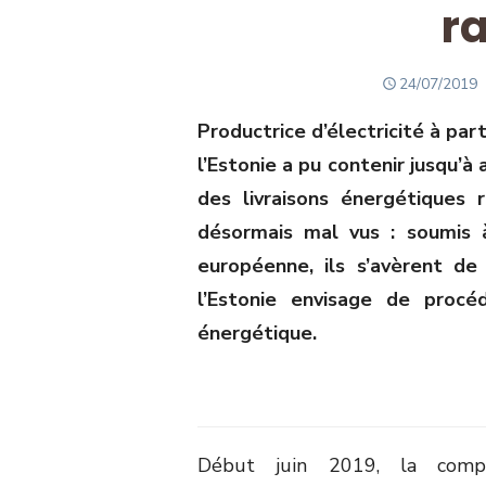
r
POSTED
24/07/2019
ON
Productrice d’électricité à part
l’Estonie a pu contenir jusqu’à
des livraisons énergétiques 
désormais mal vus : soumis à
européenne, ils s’avèrent d
l’Estonie envisage de procé
énergétique.
Début juin 2019, la comp