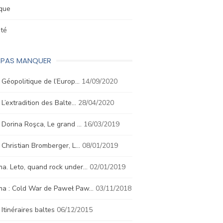
ique
été
E PAS MANQUER
. Géopolitique de l’Europ…
14/09/2020
. L’extradition des Balte…
28/04/2020
. Dorina Roşca, Le grand …
16/03/2019
. Christian Bromberger, L…
08/01/2019
a. Leto, quand rock under…
02/01/2019
ma : Cold War de Paweł Paw…
03/11/2018
. Itinéraires baltes
06/12/2015