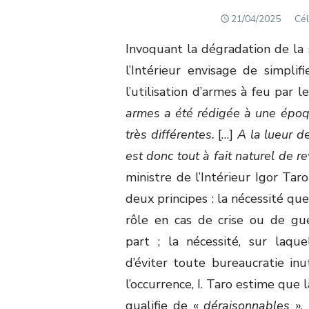
POSTED
Aut
21/04/2025
Cél
ON
Invoquant la dégradation de la s
l’Intérieur envisage de simplif
l’utilisation d’armes à feu par l
armes a été rédigée à une époqu
très différentes.
[…]
A la lueur de
est donc tout à fait naturel de r
ministre de l’Intérieur Igor Tar
deux principes : la nécessité qu
rôle en cas de crise ou de gue
part ; la nécessité, sur laque
d’éviter toute bureaucratie inut
l’occurrence, I. Taro estime que 
qualifie de «
déraisonnables
». 