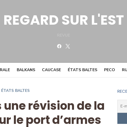
REGARD SUR L'EST
REVUE
Facebook
Twitter
TRALE
BALKANS
CAUCASE
ÉTATS BALTES
PECO
RU
ÉTATS BALTES
RECE
s une révision de la
sur le port d’armes