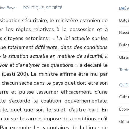
hor
ine Bayou
POLITIQUE, SOCIÉTÉ
BRÈV
ituation sécuritaire, le ministère estonien de
Bulga
ier les règles relatives à la possession et à
Russi
es citoyens estoniens : «
La loi actuelle sur les
Bulga
e totalement différente, dans des conditions
 la situation actuelle en matière de sécurité, il
Ukrai
evoir et d’analyser ces questions
», a déclaré le
Toute
o (Eesti 200). Le ministre affirme être mu par
e chacun sache dans le pays quel doit être son
QUEL
rre et puisse l’assumer efficacement, d’une
Cultu
lle s’accorde la coalition gouvernementale,
ile, quel que soit le sujet, d’autre part. En
Écon
la loi sur les armes impose des conditions qu’il
Géopo
Par exemple, les volontaires de la Ligue de