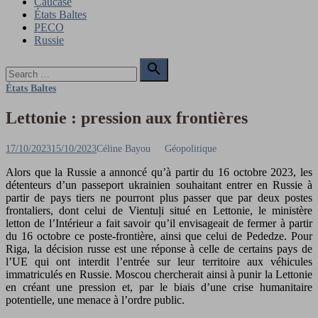
Caucase
États Baltes
PECO
Russie
Search

for:
Search
États Baltes
Lettonie : pression aux frontières
Posted
Author
17/10/2023
15/10/2023
Céline Bayou
Géopolitique
on
Alors que la Russie a annoncé qu’à partir du 16 octobre 2023, les
détenteurs d’un passeport ukrainien souhaitant entrer en Russie à
partir de pays tiers ne pourront plus passer que par deux postes
frontaliers, dont celui de Vientuļi situé en Lettonie, le ministère
letton de l’Intérieur a fait savoir qu’il envisageait de fermer à partir
du 16 octobre ce poste-frontière, ainsi que celui de Pededze. Pour
Riga, la décision russe est une réponse à celle de certains pays de
l’UE qui ont interdit l’entrée sur leur territoire aux véhicules
immatriculés en Russie. Moscou chercherait ainsi à punir la Lettonie
en créant une pression et, par le biais d’une crise humanitaire
potentielle, une menace à l’ordre public.