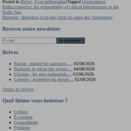
Posted in
Brève
,
Type indépendant
Tagged
Géopolitique
Navigation
Balticconnector: the vulnerability of critical infrastructure in the
Baltic Sea
de
Bulgarie : libération d’un des chefs du gang des ‘Impudents’
l’article
Recevez notre newsletter
Brèves
Russie : malgré les sanctions,…
05/08/2026
Bulgarie: le retour des avions…
04/08/2026
Ukraine : les agro-industriels…
03/08/2026
Lettonie : fermeture du dernie…
02/08/2026
Toutes les brèves
Quel thème vous intéresse ?
Culture
Économie
Géopolitique
Politique