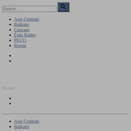
Skip
Search

to
for:
Search
content
Asie Centrale
Balkans
Caucase
États Baltes
PECO
Russie
Facebook
Twitter
REGARD SUR L'EST
Revue
Facebook
Twitter
Asie Centrale
Balkans