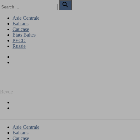
Skip
Search

to
for:
Search
content
Asie Centrale
Balkans
Caucase
États Baltes
PECO
Russie
Facebook
Twitter
REGARD SUR L'EST
Revue
Facebook
Twitter
Asie Centrale
Balkans
Caucase