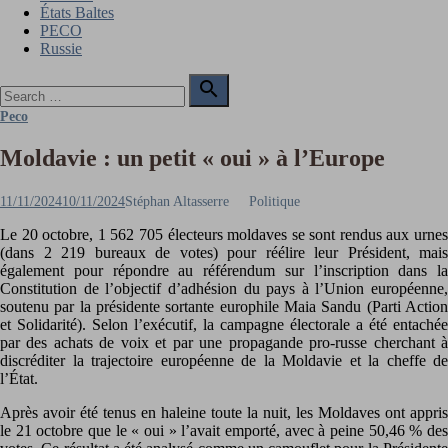
États Baltes
PECO
Russie
Search

for:
Search
Peco
Moldavie : un petit « oui » à l’Europe
Posted
Author
11/11/2024
10/11/2024
Stéphan Altasserre
Politique
on
Le 20 octobre, 1 562 705 électeurs moldaves se sont rendus aux urnes
(dans 2 219 bureaux de votes) pour réélire leur Président, mais
également pour répondre au référendum sur l’inscription dans la
Constitution de l’objectif d’adhésion du pays à l’Union européenne,
soutenu par la présidente sortante europhile Maia Sandu (Parti Action
et Solidarité). Selon l’exécutif, la campagne électorale a été entachée
par des achats de voix et par une propagande pro-russe cherchant à
discréditer la trajectoire européenne de la Moldavie et la cheffe de
l’État.
Après avoir été tenus en haleine toute la nuit, les Moldaves ont appris
le 21 octobre que le « oui » l’avait emporté, avec à peine 50,46 % des