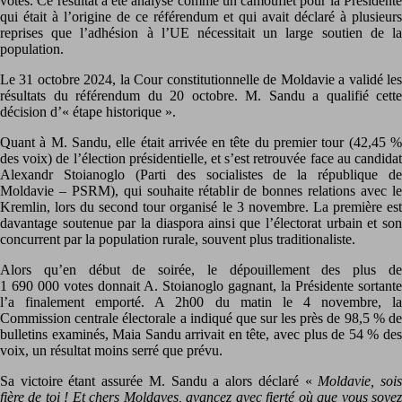
votes. Ce résultat a été analysé comme un camouflet pour la Présidente
qui était à l’origine de ce référendum et qui avait déclaré à plusieurs
reprises que l’adhésion à l’UE nécessitait un large soutien de la
population.
Le 31 octobre 2024, la Cour constitutionnelle de Moldavie a validé les
résultats du référendum du 20 octobre. M. Sandu a qualifié cette
décision d’« étape historique ».
Quant à M. Sandu, elle était arrivée en tête du premier tour (42,45 %
des voix) de l’élection présidentielle, et s’est retrouvée face au candidat
Alexandr Stoianoglo (Parti des socialistes de la république de
Moldavie – PSRM), qui souhaite rétablir de bonnes relations avec le
Kremlin, lors du second tour organisé le 3 novembre. La première est
davantage soutenue par la diaspora ainsi que l’électorat urbain et son
concurrent par la population rurale, souvent plus traditionaliste.
Alors qu’en début de soirée, le dépouillement des plus de
1 690 000 votes donnait A. Stoianoglo gagnant, la Présidente sortante
l’a finalement emporté. A 2h00 du matin le 4 novembre, la
Commission centrale électorale a indiqué que sur les près de 98,5 % de
bulletins examinés, Maia Sandu arrivait en tête, avec plus de 54 % des
voix, un résultat moins serré que prévu.
Sa victoire étant assurée M. Sandu a alors déclaré «
Moldavie, soi
fière de toi ! Et chers Moldaves, avancez avec fierté où que vous soyez