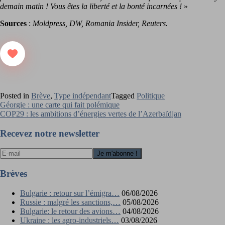
demain matin ! Vous êtes la liberté et la bonté incarnées !
»
Sources
:
Moldpress, DW, Romania Insider, Reuters.
Posted in
Brève
,
Type indépendant
Tagged
Politique
Navigation
Géorgie : une carte qui fait polémique
COP29 : les ambitions d’énergies vertes de l’Azerbaïdjan
de
l’article
Recevez notre newsletter
Brèves
Bulgarie : retour sur l’émigra…
06/08/2026
Russie : malgré les sanctions,…
05/08/2026
Bulgarie: le retour des avions…
04/08/2026
Ukraine : les agro-industriels…
03/08/2026