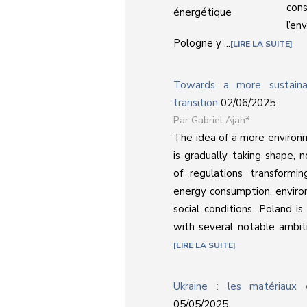
con
l’en
Pologne y ...
LIRE LA SUITE
Towards a more sustaina
transition
02/06/2025
Gabriel Ajah*
The idea of a more environm
is gradually taking shape, 
of regulations transformi
energy consumption, enviro
social conditions. Poland is
with several notable ambiti
LIRE LA SUITE
Ukraine : les matériaux c
05/05/2025