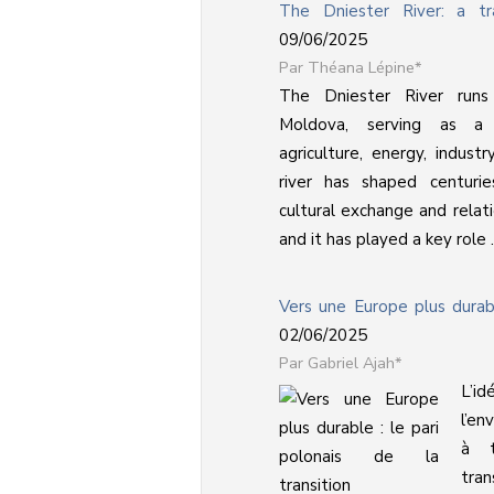
The Dniester River: a tr
09/06/2025
Théana Lépine*
The Dniester River runs
Moldova, serving as a c
agriculture, energy, industr
river has shaped centuries
cultural exchange and relat
and it has played a key role ..
Vers une Europe plus durabl
02/06/2025
Gabriel Ajah*
L’i
l’en
à t
tra