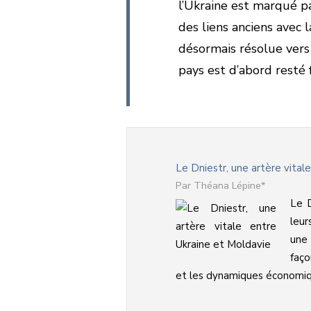
l’Ukraine est marqué pa
des liens anciens avec 
désormais résolue vers
pays est d’abord resté
Le Dniestr, une artère vital
Théana Lépine*
Le D
leur
une 
faço
et les dynamiques économiques