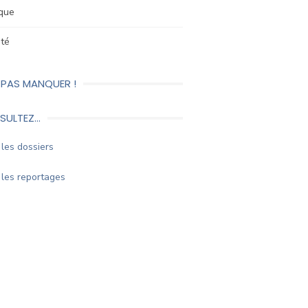
ique
été
 PAS MANQUER !
SULTEZ…
les dossiers
les reportages