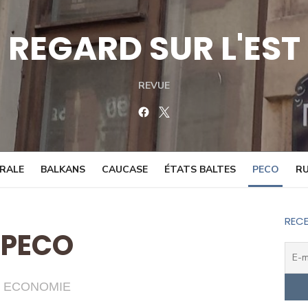
REGARD SUR L'EST
REVUE
Facebook
Twitter
TRALE
BALKANS
CAUCASE
ÉTATS BALTES
PECO
RU
RECE
PECO
ECONOMIE