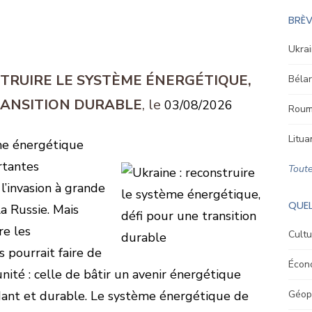
BRÈV
Ukrai
STRUIRE LE SYSTÈME ÉNERGÉTIQUE,
Bélar
RANSITION DURABLE
03/08/2026
Roum
Litua
me énergétique
rtantes
Toute
l’invasion à grande
QUEL
a Russie. Mais
re les
Cultu
s pourrait faire de
Écon
nité : celle de bâtir un avenir énergétique
ndant et durable. Le système énergétique de
Géopo