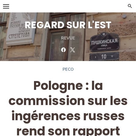
Skip
to
content
REGARD SUR L'EST
REVUE
Facebook
Twitter
PECO
Pologne : la
commission sur les
ingérences russes
rend son rapport