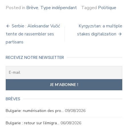
Posted in
Brève
,
Type indépendant
Tagged
Politique
Navigation
Serbie : Aleksandar Vučić
Kyrgyzstan: a multiple
de
tente de rassembler ses
stakes digitalization
partisans
l’article
RECEVEZ NOTRE NEWSLETTER
BRÈVES
Bulgarie: numérisation des pro…
09/08/2026
Bulgarie : retour sur l’émigra…
06/08/2026