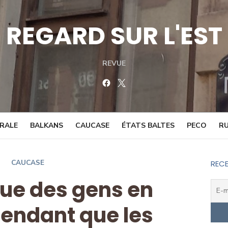
REGARD SUR L'EST
REVUE
Facebook
Twitter
TRALE
BALKANS
CAUCASE
ÉTATS BALTES
PECO
RU
CAUCASE
RECE
tue des gens en
pendant que les