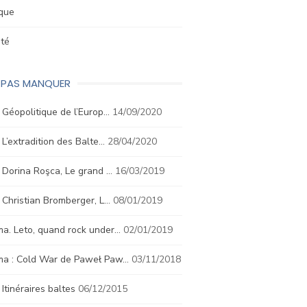
ique
été
E PAS MANQUER
. Géopolitique de l’Europ…
14/09/2020
. L’extradition des Balte…
28/04/2020
. Dorina Roşca, Le grand …
16/03/2019
. Christian Bromberger, L…
08/01/2019
a. Leto, quand rock under…
02/01/2019
ma : Cold War de Paweł Paw…
03/11/2018
. Itinéraires baltes
06/12/2015