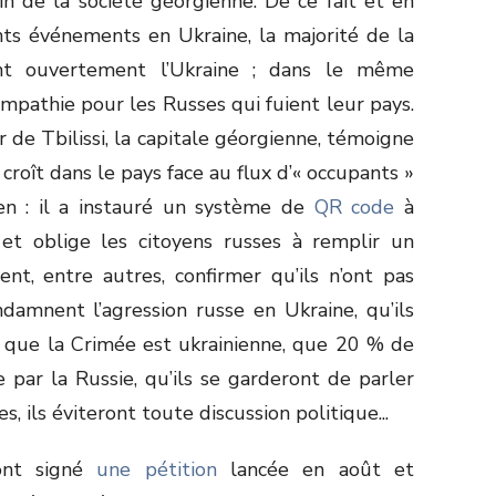
in de la société géorgienne. De ce fait et en
ents événements en Ukraine, la majorité de la
ent ouvertement l’Ukraine ; dans le même
mpathie pour les Russes qui fuient leur pays.
r de Tbilissi, la capitale géorgienne, témoigne
 croît dans le pays face au flux d’« occupants »
ien : il a instauré un système de
QR code
à
 et oblige les citoyens russes à remplir un
ent, entre autres, confirmer qu’ils n’ont pas
ndamnent l’agression russe en Ukraine, qu’ils
 que la Crimée est ukrainienne, que 20 % de
 par la Russie, qu’ils se garderont de parler
s, ils éviteront toute discussion politique...
ont signé
une pétition
lancée en août et