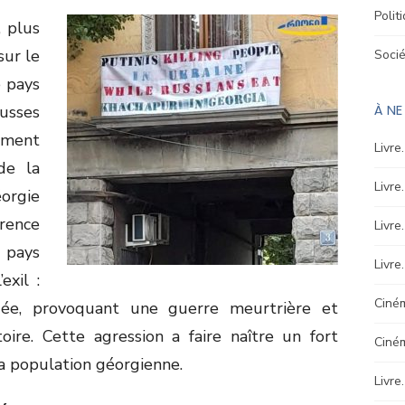
Polit
 plus
sur le
Soci
e pays
À N
usses
ement
Livre
de la
Livre
orgie
rence
Livre
 pays
Livre
exil :
Ciném
uée, provoquant une guerre meurtrière et
oire. Cette agression a faire naître un fort
Ciné
la population géorgienne.
Livre