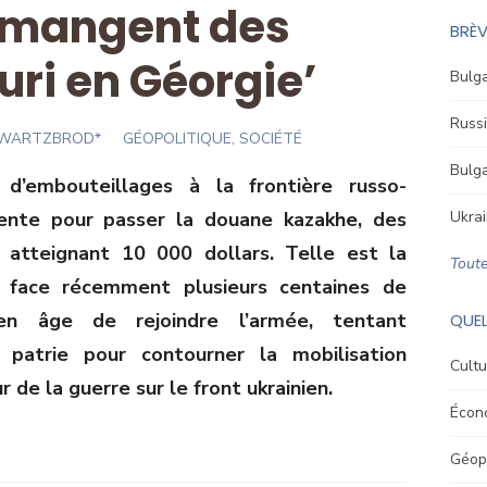
 mangent des
BRÈV
ri en Géorgie’
Bulga
Russi
CHWARTZBROD*
GÉOPOLITIQUE, SOCIÉTÉ
Bulga
d’embouteillages à la frontière russo-
tente pour passer la douane kazakhe, des
Ukrai
n atteignant 10 000 dollars. Telle est la
Toute
it face récemment plusieurs centaines de
en âge de rejoindre l’armée, tentant
QUEL
patrie pour contourner la mobilisation
Cultu
ur de la guerre sur le front ukrainien.
Écon
Géopo