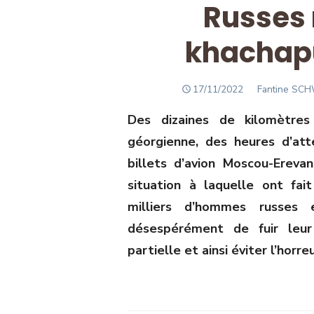
Russes
khachapu
POSTED
Author
17/11/2022
Fantine S
ON
Des dizaines de kilomètres 
géorgienne, des heures d’at
billets d’avion Moscou-Ereva
situation à laquelle ont fa
milliers d’hommes russes 
désespérément de fuir leur 
partielle et ainsi éviter l’horre