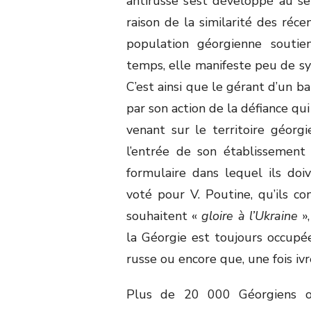
antirusse s’est développé au se
raison de la similarité des réc
population géorgienne souti
temps, elle manifeste peu de sy
C’est ainsi que le gérant d’un ba
par son action de la défiance qui
venant sur le territoire géorg
l’entrée de son établissement
formulaire dans lequel ils doiv
voté pour V. Poutine, qu’ils co
souhaitent «
gloire à l’Ukraine
»,
la Géorgie est toujours occupée
russe ou encore que, une fois ivre
Plus de 20 000 Géorgiens 