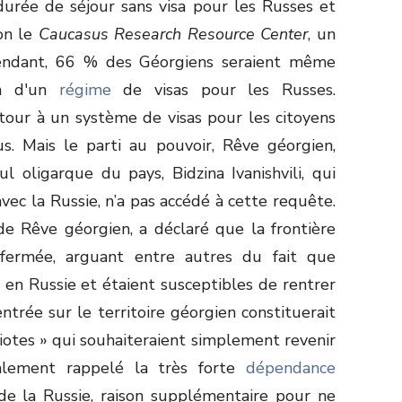
durée de séjour sans visa pour les Russes et
lon le
Caucasus Research Resource Center
, un
endant, 66 % des Géorgiens seraient même
on d'un
régime
de visas pour les Russes.
tour à un système de visas pour les citoyens
s. Mais le parti au pouvoir, Rêve géorgien,
l oligarque du pays, Bidzina Ivanishvili, qui
avec la Russie, n’a pas accédé à cette requête.
 de Rêve géorgien, a déclaré que la frontière
 fermée, arguant entre autres du fait que
en Russie et étaient susceptibles de rentrer
entrée sur le territoire géorgien constituerait
otes » qui souhaiteraient simplement revenir
alement rappelé la très forte
dépendance
de la Russie, raison supplémentaire pour ne