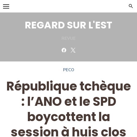
Skip
to
content
REGARD SUR L'EST
REVUE
Facebook
Twitter
PECO
République tchèque
: l’ANO et le SPD
boycottent la
session à huis clos