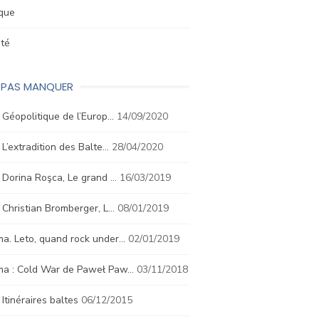
ique
été
E PAS MANQUER
. Géopolitique de l’Europ…
14/09/2020
. L’extradition des Balte…
28/04/2020
. Dorina Roşca, Le grand …
16/03/2019
. Christian Bromberger, L…
08/01/2019
a. Leto, quand rock under…
02/01/2019
ma : Cold War de Paweł Paw…
03/11/2018
. Itinéraires baltes
06/12/2015