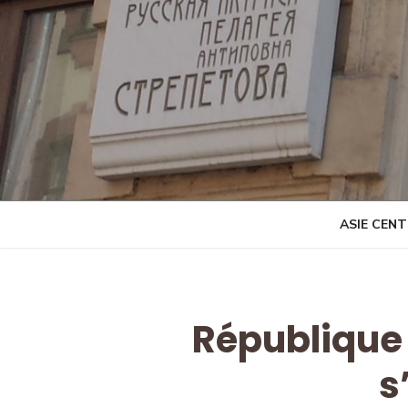
Skip
to
content
ASIE CEN
République 
s