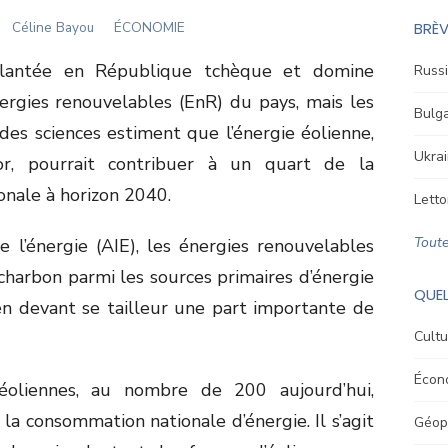
Author
Céline Bayou
ÉCONOMIE
BRÈV
mplantée en République tchèque et domine
Russi
rgies renouvelables (EnR) du pays, mais les
Bulga
es sciences estiment que l’énergie éolienne,
Ukrai
or, pourrait contribuer à un quart de la
nale à horizon 2040.
Letto
Toute
e l’énergie (AIE), les énergies renouvelables
charbon parmi les sources primaires d’énergie
QUEL
ien devant se tailleur une part importante de
Cultu
Écon
éoliennes, au nombre de 200 aujourd’hui,
la consommation nationale d’énergie. Il s’agit
Géopo