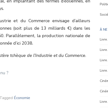
cal, en implantant des fermes d’éoliennes, en
Polit
ys.
Soci
ustrie et du Commerce envisage d’ailleurs
ronnes (soit plus de 13 milliards €) dans les
À N
50. Parallèlement, la production nationale de
Livre
onnée d’ici 2038.
Livre
stère tchèque de l’Industrie et du Commerce
.
Livre
Livre
Ciném
Ciné
Tagged
Économie
Livre