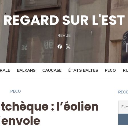
REGARD SUR L'EST
REVUE
Facebook
Twitter
TRALE
BALKANS
CAUCASE
ÉTATS BALTES
PECO
RU
PECO
RECE
tchèque : l’éolien
’envole