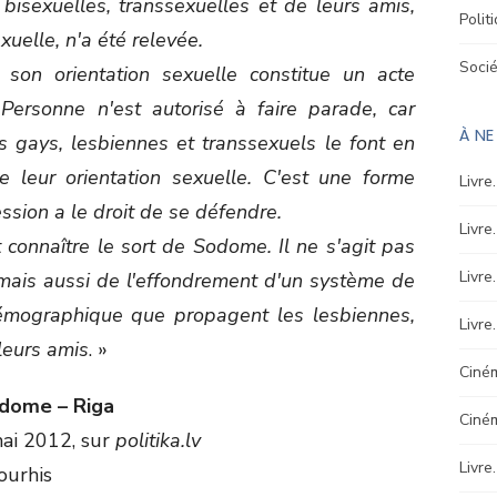
bisexuelles, transsexuelles et de leurs amis,
Polit
xuelle, n'a été relevée.
Soci
 son orientation sexuelle constitue un acte
 Personne n'est autorisé à faire parade, car
À N
s gays, lesbiennes et transsexuels le font en
 leur orientation sexuelle. C'est une forme
Livre
ssion a le droit de se défendre.
Livre
t connaître le sort de Sodome. Il ne s'agit pas
Livre
mais aussi de l'effondrement d'un système de
démographique que propagent les lesbiennes,
Livre
leurs amis
. »
Ciném
Sodome – Riga
Ciné
mai 2012, sur
politika.lv
Livre
ourhis