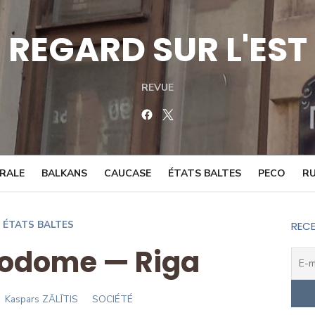
REGARD SUR L'EST
REVUE
Facebook
Twitter
TRALE
BALKANS
CAUCASE
ÉTATS BALTES
PECO
RU
ÉTATS BALTES
RECE
Sodome — Riga
Author
Kaspars ZĀLĪTIS
SOCIÉTÉ