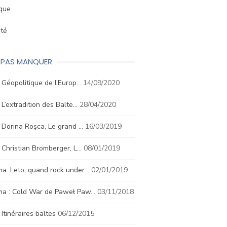
ique
été
E PAS MANQUER
. Géopolitique de l’Europ…
14/09/2020
. L’extradition des Balte…
28/04/2020
. Dorina Roşca, Le grand …
16/03/2019
. Christian Bromberger, L…
08/01/2019
a. Leto, quand rock under…
02/01/2019
ma : Cold War de Paweł Paw…
03/11/2018
. Itinéraires baltes
06/12/2015