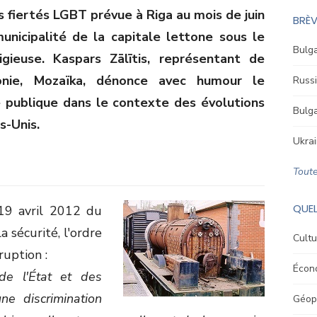
s fiertés LGBT prévue à Riga au mois de juin
BRÈV
unicipalité de la capitale lettone sous le
Bulga
igieuse. Kaspars Zālītis, représentant de
onie, Mozaïka, dénonce avec humour le
Russi
 publique dans le contexte des évolutions
Bulga
s-Unis.
Ukrai
Toute
QUEL
19 avril 2012 du
a sécurité, l'ordre
Cultu
ruption :
Écon
de l'État et des
ne discrimination
Géopo