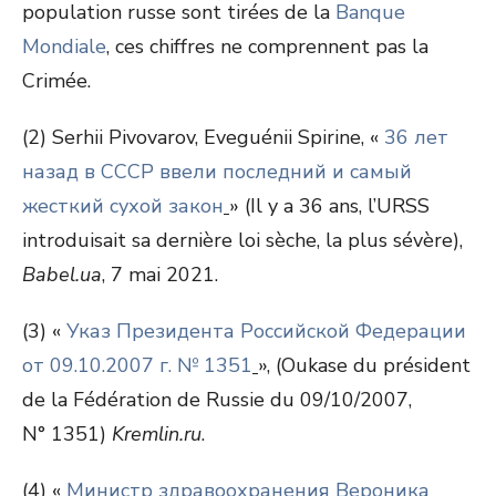
population russe sont tirées de la
Banque
Mondiale
, ces chiffres ne comprennent pas la
Crimée.
(2) Serhii Pivovarov, Eveguénii Spirine, «
36 лет
назад в СССР ввели последний и самый
жесткий сухой закон
» (Il y a 36 ans, l’URSS
introduisait sa dernière loi sèche, la plus sévère),
Babel.ua
, 7 mai 2021.
(3) «
Указ Президента Российской Федерации
от 09.10.2007 г. № 1351
», (Oukase du président
de la Fédération de Russie du 09/10/2007,
N° 1351)
Kremlin.ru
.
(4) «
Министр здравоохранения Вероника