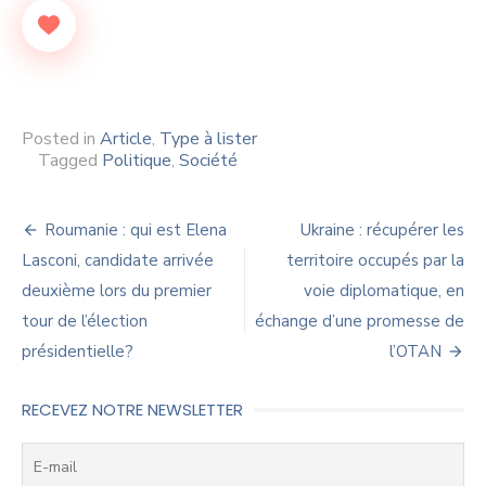
Posted in
Article
,
Type à lister
Tagged
Politique
,
Société
Navigation
Roumanie : qui est Elena
Ukraine : récupérer les
de
Lasconi, candidate arrivée
territoire occupés par la
deuxième lors du premier
voie diplomatique, en
l’article
tour de l’élection
échange d’une promesse de
présidentielle?
l’OTAN
RECEVEZ NOTRE NEWSLETTER