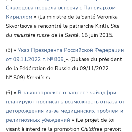
Скворцова провела встречу с Патриархом
Кириллом
» (La ministre de la Santé Veronika
Skvortsova a rencontré le patriarche Kirill),
Site
du ministère russe de la Santé,
18 juin 2015.
(5) «
Указ Президента Российской Федерации
от 09.11.2022 г. № 809
», (Oukase du président
de la Fédération de Russie du 09/11/2022,
N° 809)
Kremlin.ru
.
(6) «
В законопроекте о запрете чайлдфри
планируют прописать возможность отказа от
деторождения из-за медицинских проблем и
религиозных убеждений
» (Le projet de loi
visant à interdire la promotion
Childfree
prévoit