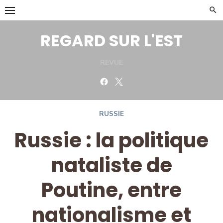
Skip
to
content
REGARD SUR L'EST
REVUE
Facebook
Twitter
RUSSIE
Russie : la politique
nataliste de
Poutine, entre
nationalisme et