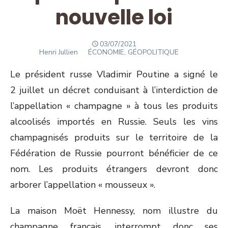
nouvelle loi
POSTED
03/07/2021
Author
ON
Henri Jullien
ÉCONOMIE, GÉOPOLITIQUE
Le président russe Vladimir Poutine a signé le
2 juillet un décret conduisant à l’interdiction de
l’appellation « champagne » à tous les produits
alcoolisés importés en Russie. Seuls les vins
champagnisés produits sur le territoire de la
Fédération de Russie pourront bénéficier de ce
nom. Les produits étrangers devront donc
arborer l’appellation « mousseux ».
La maison Moët Hennessy, nom illustre du
champagne français, interrompt donc ses