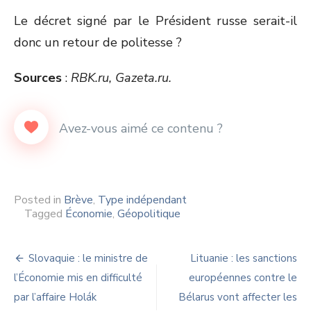
Le décret signé par le Président russe serait-il
donc un retour de politesse ?
Sources
:
RBK.ru, Gazeta.ru.
Posted in
Brève
,
Type indépendant
Tagged
Économie
,
Géopolitique
Navigation
Slovaquie : le ministre de
Lituanie : les sanctions
de
l’Économie mis en difficulté
européennes contre le
par l’affaire Holák
Bélarus vont affecter les
l’article