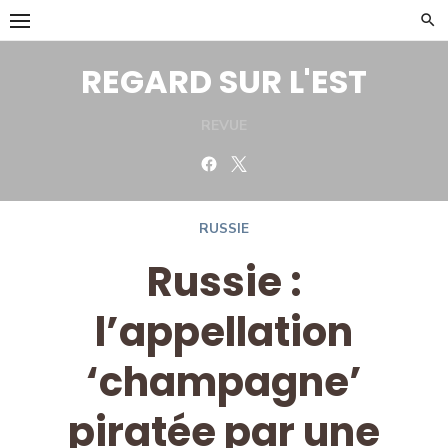
Skip
to
content
REGARD SUR L'EST
REVUE
Facebook
Twitter
RUSSIE
Russie :
l’appellation
‘champagne’
piratée par une