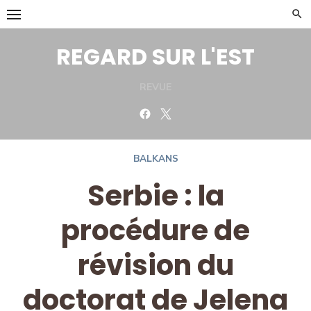
Skip
to
content
REGARD SUR L'EST
REVUE
Facebook
Twitter
BALKANS
Serbie : la
procédure de
révision du
doctorat de Jelena