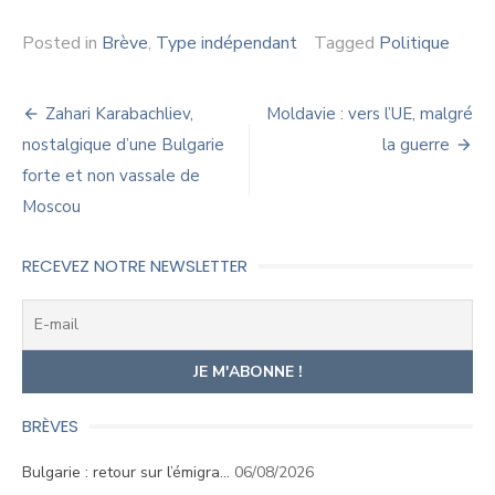
Posted in
Brève
,
Type indépendant
Tagged
Politique
Navigation
Zahari Karabachliev,
Moldavie : vers l’UE, malgré
de
nostalgique d’une Bulgarie
la guerre
forte et non vassale de
l’article
Moscou
RECEVEZ NOTRE NEWSLETTER
BRÈVES
Bulgarie : retour sur l’émigra…
06/08/2026