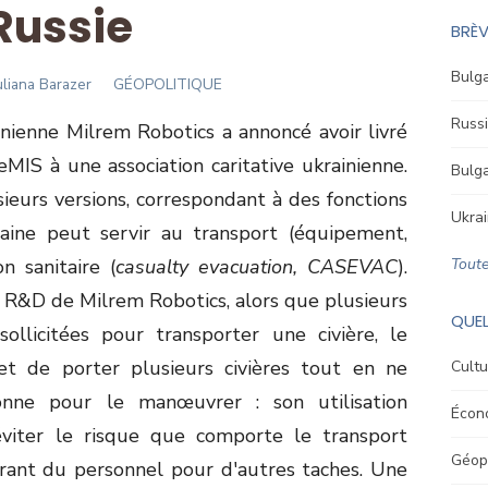
Russie
BRÈV
Bulga
uthor
uliana Barazer
GÉOPOLITIQUE
Russi
nienne Milrem Robotics a annoncé avoir livré
MIS à une association caritative ukrainienne.
Bulga
eurs versions, correspondant à des fonctions
Ukrai
kraine peut servir au transport (équipement,
n sanitaire (
casualty evacuation, CASEVAC
).
Toute
e R&D de Milrem Robotics, alors que plusieurs
QUEL
llicitées pour transporter une civière, le
t de porter plusieurs civières tout en ne
Cultu
sonne pour le manœuvrer : son utilisation
Écon
viter le risque que comporte le transport
Géopo
érant du personnel pour d'autres taches. Une