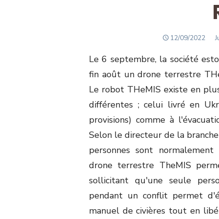
POSTED
A
12/09/2022
J
ON
Le 6 septembre, la société esto
fin août un drone terrestre THe
Le robot THeMIS existe en plusi
différentes ; celui livré en U
provisions) comme à l'évacuatio
Selon le directeur de la branch
personnes sont normalement so
drone terrestre TheMIS perme
sollicitant qu'une seule per
pendant un conflit permet d'é
manuel de civières tout en lib