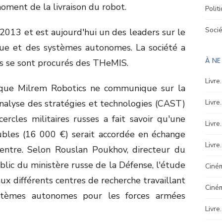
moment de la livraison du robot.
Polit
Soci
2013 et est aujourd'hui un des leaders sur le
ue et des systèmes autonomes. La société a
À N
 se sont procurés des THeMIS.
Livre
que Milrem Robotics ne communique sur la
analyse des stratégies et technologies (CAST)
Livre
rcles militaires russes a fait savoir qu'une
Livre
ubles (16 000 €) serait accordée en échange
Livre
ntre. Selon Rouslan Poukhov, directeur du
ic du ministère russe de la Défense, l'étude
Ciném
x différents centres de recherche travaillant
Ciné
tèmes autonomes pour les forces armées
Livre