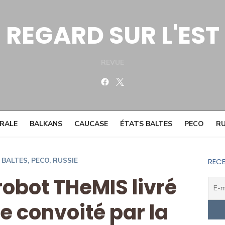
REGARD SUR L'EST
REVUE
Facebook
Twitter
TRALE
BALKANS
CAUCASE
ÉTATS BALTES
PECO
RU
 BALTES
,
PECO
,
RUSSIE
RECE
 robot THeMIS livré
ie convoité par la