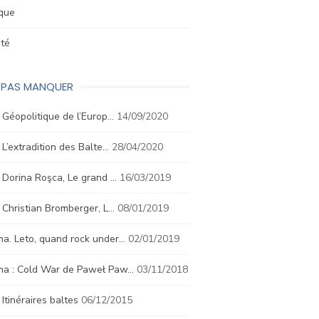
ique
été
E PAS MANQUER
. Géopolitique de l’Europ…
14/09/2020
. L’extradition des Balte…
28/04/2020
. Dorina Roşca, Le grand …
16/03/2019
. Christian Bromberger, L…
08/01/2019
a. Leto, quand rock under…
02/01/2019
ma : Cold War de Paweł Paw…
03/11/2018
. Itinéraires baltes
06/12/2015