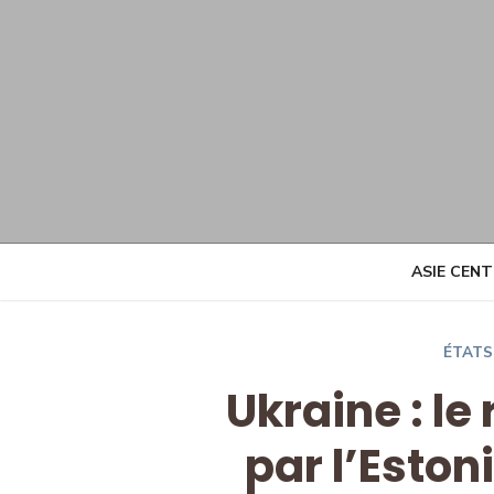
Skip
to
content
ASIE CEN
ÉTATS
Ukraine : le
par l’Eston