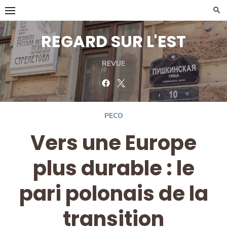
Skip
to
content
REGARD SUR L'EST
REVUE
Facebook
Twitter
PECO
Vers une Europe
plus durable : le
pari polonais de la
transition