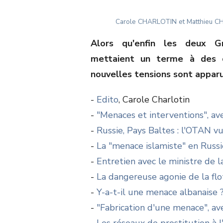
Author
Carole CHARLOTIN et Matthieu CHI
Alors qu'enfin les deux G
mettaient un terme à des dé
nouvelles tensions sont apparu
-
Edito
, Carole Charlotin
-
"Menaces et interventions", av
-
Russie, Pays Baltes : l'OTAN vu
-
La "menace islamiste" en Russi
-
Entretien avec le ministre de 
-
La dangereuse agonie de la flo
-
Y-a-t-il une menace albanaise 
-
"Fabrication d'une menace", av
-
Les réseaux de prostitution à l