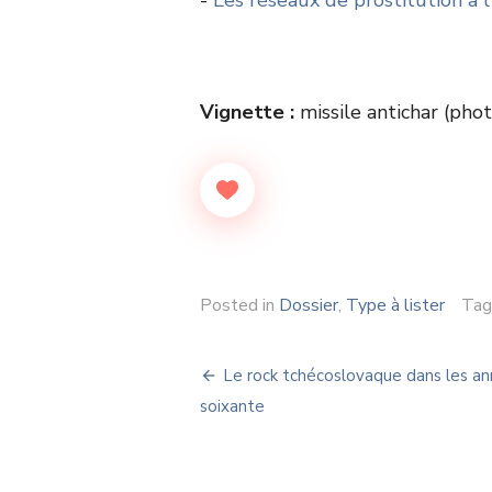
Vignette :
missile antichar (phot
Posted in
Dossier
,
Type à lister
Ta
Navigation
Le rock tchécoslovaque dans les a
de
soixante
l’article