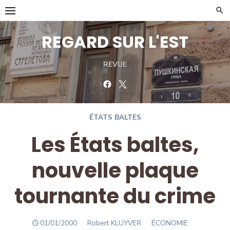
Skip
to
content
REGARD SUR L'EST
REVUE
Facebook
Twitter
ÉTATS BALTES
Les États baltes,
nouvelle plaque
tournante du crime
POSTED
Author
01/01/2000
Robert KLUYVER
ÉCONOMIE