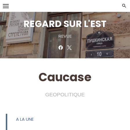
Skip
to
content
REGARD SUR L'EST
REVUE
Facebook
Twitter
Caucase
GEOPOLITIQUE
A LA UNE