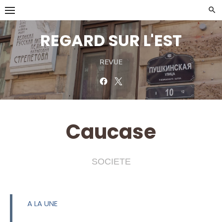
Skip
to
content
REGARD SUR L'EST
REVUE
Facebook
Twitter
Caucase
SOCIETE
A LA UNE