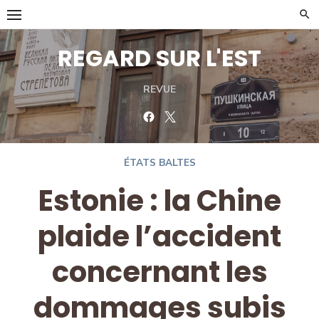
Skip
to
content
REGARD SUR L'EST
REVUE
Facebook
Twitter
ÉTATS BALTES
Estonie : la Chine
plaide l’accident
concernant les
dommages subis