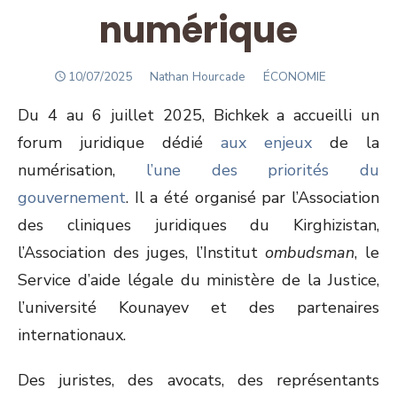
numérique
POSTED
Author
10/07/2025
Nathan Hourcade
ÉCONOMIE
ON
Du 4 au 6 juillet 2025, Bichkek a accueilli un
forum juridique dédié
aux enjeux
de la
numérisation,
l’une des priorités du
gouvernement
. Il a été organisé par l’Association
des cliniques juridiques du Kirghizistan,
l’Association des juges, l’Institut
ombudsman
, le
Service d’aide légale du ministère de la Justice,
l’université Kounayev et des partenaires
internationaux.
Des juristes, des avocats, des représentants