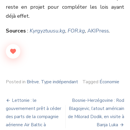
reste en projet pour compléter les lois ayant
déjà effet.
Sources
:
Kyrgyztuusu.kg
,
FOR.kg
,
AKIPress
.
Posted in
Brève
,
Type indépendant
Tagged
Économie
Navigation
Lettonie : le
Bosnie-Herzégovine : Rod
de
gouvernement prêt à céder
Blagojevic, l’atout américain
des parts de la compagnie
de Milorad Dodik, en visite à
l’article
aérienne Air Baltic à
Banja Luka