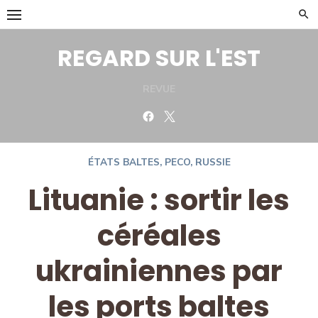
Skip
to
content
REGARD SUR L'EST
REVUE
Facebook
Twitter
ÉTATS BALTES
,
PECO
,
RUSSIE
Lituanie : sortir les
céréales
ukrainiennes par
les ports baltes