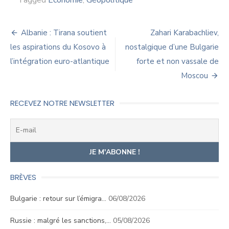
Tagged
Économie
,
Géopolitique
Navigation
Albanie : Tirana soutient
Zahari Karabachliev,
de
les aspirations du Kosovo à
nostalgique d’une Bulgarie
l’intégration euro-atlantique
forte et non vassale de
l’article
Moscou
RECEVEZ NOTRE NEWSLETTER
BRÈVES
Bulgarie : retour sur l’émigra…
06/08/2026
Russie : malgré les sanctions,…
05/08/2026