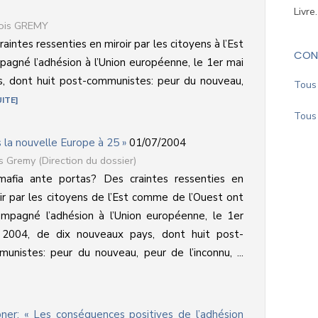
Livre
çois GREMY
aintes ressenties en miroir par les citoyens à l’Est
CON
agné l’adhésion à l’Union européenne, le 1er mai
, dont huit post-communistes: peur du nouveau,
Tous 
UITE
Tous 
s la nouvelle Europe à 25 »
01/07/2004
s Gremy (Direction du dossier)
mafia ante portas? Des craintes ressenties en
ir par les citoyens de l’Est comme de l’Ouest ont
mpagné l’adhésion à l’Union européenne, le 1er
 2004, de dix nouveaux pays, dont huit post-
unistes: peur du nouveau, peur de l’inconnu, ...
er: « Les conséquences positives de l’adhésion