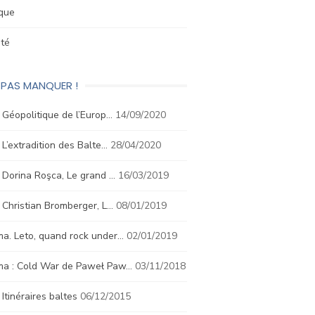
ique
été
 PAS MANQUER !
. Géopolitique de l’Europ…
14/09/2020
. L’extradition des Balte…
28/04/2020
. Dorina Roşca, Le grand …
16/03/2019
. Christian Bromberger, L…
08/01/2019
a. Leto, quand rock under…
02/01/2019
ma : Cold War de Paweł Paw…
03/11/2018
. Itinéraires baltes
06/12/2015