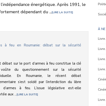
 l’indépendance énergétique. Après 1991, le
Polit
 fortement dépendant du ...
LIRE LA SUITE
Soci
À NE
Livre
es à feu en Roumanie: débat sur la sécurité
Livre
Livre
 débat sur le port d’armes à feu constitue la clé
Livre
voûte du questionnement sur la sécurité
ividuelle. En Roumanie, le récent débat
Ciném
ementaire s’est soldé par l’interdiction du libre
t d’armes à feu. L’issue législative est-elle
Ciné
tée aux ...
LIRE LA SUITE
Livre