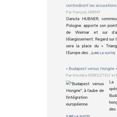
contrediront les accusations
François GREMY
Danuta HUBNER, commissa
Pologne, apporte son point
de Weimar et sur d’au
l’élargissement. Regard sur l
sera la place du « Tria
l’Europe des ...
LIRE LA SUITE
« Budapest versus Hongrie »,
Krisztina KERESZTELY et
La 
spéc
Bud
hong
des 
LIRE LA SUITE