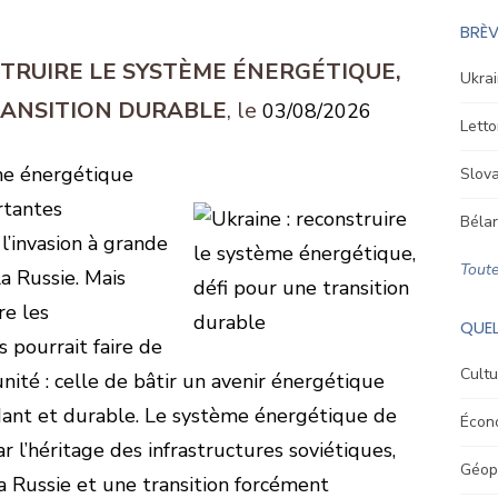
BRÈV
STRUIRE LE SYSTÈME ÉNERGÉTIQUE,
Ukrai
RANSITION DURABLE
03/08/2026
Letto
me énergétique
Slova
rtantes
Bélar
l’invasion à grande
Toute
a Russie. Mais
re les
QUEL
s pourrait faire de
Cultu
nité : celle de bâtir un avenir énergétique
ndant et durable. Le système énergétique de
Écon
r l’héritage des infrastructures soviétiques,
Géopo
la Russie et une transition forcément