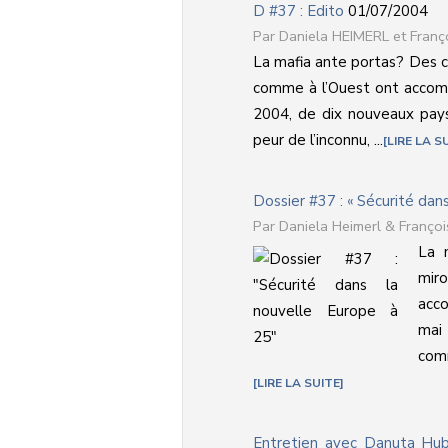
D #37 : Edito
01/07/2004
Daniela HEIMERL et Fran
La mafia ante portas? Des cr
comme à l’Ouest ont accomp
2004, de dix nouveaux pays
peur de l’inconnu, ...
LIRE LA S
Dossier #37 : « Sécurité dan
Daniela Heimerl & Françoi
La 
miro
acco
mai
comm
LIRE LA SUITE
Entretien avec Danuta Hubn