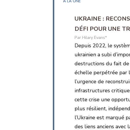
A LA UNE
UKRAINE : RECON
DÉFI POUR UNE T
Hilary Evans*
Depuis 2022, le systè
ukrainien a subi d’impo
destructions du fait de 
échelle perpétrée par l
l’urgence de reconstrui
infrastructures critique
cette crise une opportu
plus résilient, indépe
l’Ukraine est marqué pa
des liens anciens avec 