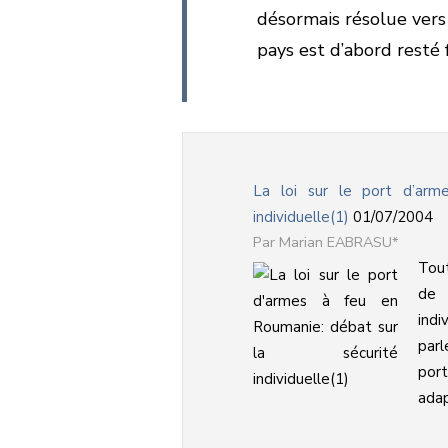
désormais résolue vers
pays est d’abord resté
La loi sur le port d’arm
individuelle(1)
01/07/2004
Marian EABRASU*
Tout
de 
ind
parl
por
adap