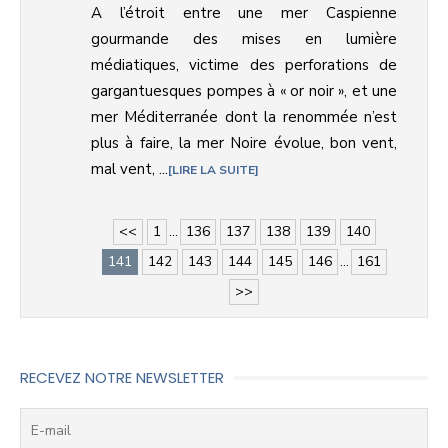
A l’étroit entre une mer Caspienne
gourmande des mises en lumière
médiatiques, victime des perforations de
gargantuesques pompes à « or noir », et une
mer Méditerranée dont la renommée n’est
plus à faire, la mer Noire évolue, bon vent,
mal vent, ...
LIRE LA SUITE
<<
1
...
136
137
138
139
140
141
142
143
144
145
146
...
161
>>
RECEVEZ NOTRE NEWSLETTER