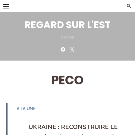
Skip
to
content
REGARD SUR L'EST
REVUE
Facebook
Twitter
PECO
A LA UNE
UKRAINE : RECONSTRUIRE LE