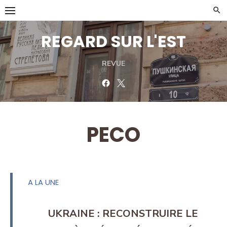
Skip
to
content
REGARD SUR L'EST
REVUE
Facebook
Twitter
PECO
A LA UNE
UKRAINE : RECONSTRUIRE LE