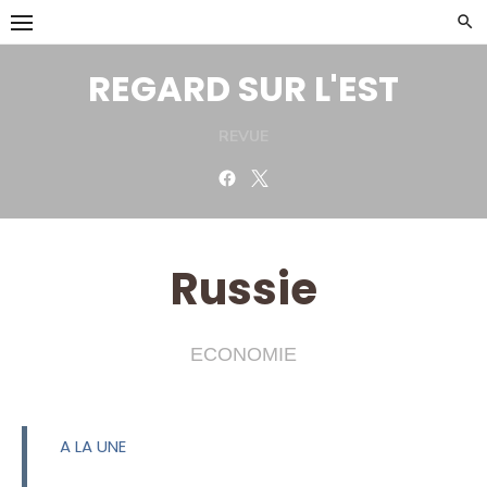
Skip
to
content
REGARD SUR L'EST
REVUE
Facebook
Twitter
Russie
ECONOMIE
A LA UNE