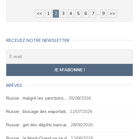
<<
1
2
3
4
5
6
7
...
9
>>
RECEVEZ NOTRE NEWSLETTER
BRÈVES
Russie : malgré les sanctions,…
05/08/2026
Russie : blocage des exportati…
12/07/2026
Russie : gel des dépôts bancai…
28/06/2026
Russie : le Nord-Ouest va se d…
12/06/2026