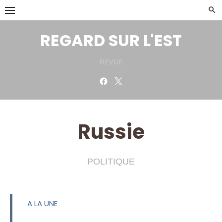
Skip
to
content
REGARD SUR L'EST
REVUE
Facebook
Twitter
Russie
POLITIQUE
A LA UNE