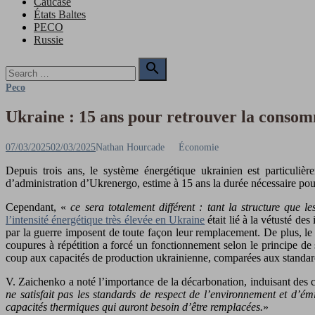
Caucase
États Baltes
PECO
Russie
Search

for:
Search
Peco
Ukraine : 15 ans pour retrouver la consom
Posted
Author
07/03/2025
02/03/2025
Nathan Hourcade
Économie
on
Depuis trois ans, le système énergétique ukrainien est particuliè
d’administration d’Ukrenergo, estime à 15 ans la durée nécessaire pou
Cependant, «
ce sera totalement différent : tant la structure que
l’intensité énergétique très élevée en Ukraine
était lié à la vétusté de
par la guerre imposent de toute façon leur remplacement. De plus, le 
coupures à répétition a forcé un fonctionnement selon le principe de
coup aux capacités de production ukrainienne, comparées aux standar
V. Zaichenko a noté l’importance de la décarbonation, induisant des
ne satisfait pas les standards de respect de l’environnement et d’
capacités thermiques qui auront besoin d’être remplacées.
»