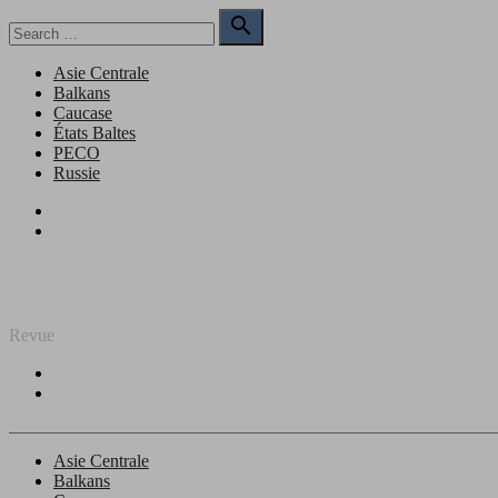
Skip
Search

to
for:
Search
content
Asie Centrale
Balkans
Caucase
États Baltes
PECO
Russie
Facebook
Twitter
REGARD SUR L'EST
Revue
Facebook
Twitter
Asie Centrale
Balkans