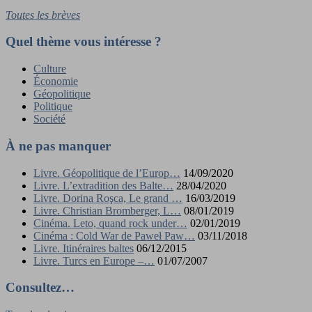
Toutes les brèves
Quel thème vous intéresse ?
Culture
Économie
Géopolitique
Politique
Société
À ne pas manquer
Livre. Géopolitique de l’Europ…
14/09/2020
Livre. L’extradition des Balte…
28/04/2020
Livre. Dorina Roşca, Le grand …
16/03/2019
Livre. Christian Bromberger, L…
08/01/2019
Cinéma. Leto, quand rock under…
02/01/2019
Cinéma : Cold War de Paweł Paw…
03/11/2018
Livre. Itinéraires baltes
06/12/2015
Livre. Turcs en Europe –…
01/07/2007
Consultez…