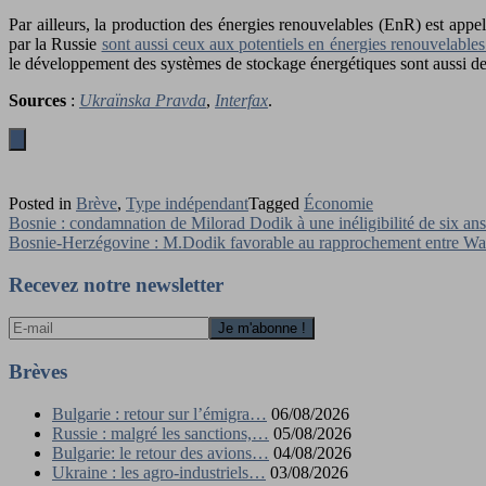
Par ailleurs, la production des énergies renouvelables (EnR) est appe
par la Russie
sont aussi ceux aux potentiels en énergies renouvelables 
le développement des systèmes de stockage énergétiques sont aussi des
Sources
:
Ukraïnska Pravda
,
Interfax
.
Posted in
Brève
,
Type indépendant
Tagged
Économie
Navigation
Bosnie : condamnation de Milorad Dodik à une inéligibilité de six ans
Bosnie-Herzégovine : M.Dodik favorable au rapprochement entre W
de
l’article
Recevez notre newsletter
Brèves
Bulgarie : retour sur l’émigra…
06/08/2026
Russie : malgré les sanctions,…
05/08/2026
Bulgarie: le retour des avions…
04/08/2026
Ukraine : les agro-industriels…
03/08/2026