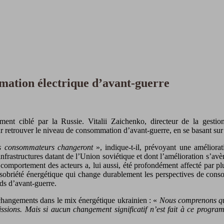
mation électrique d’avant-guerre
rement ciblé par la Russie. Vitalii Zaichenko, directeur de la ges
r retrouver le niveau de consommation d’avant-guerre, en se basant sur
 les consommateurs changeront
», indique-t-il, prévoyant une améliorat
s infrastructures datant de l’Union soviétique et dont l’amélioration s’a
comportement des acteurs a, lui aussi, été profondément affecté par plu
 sobriété énergétique qui change durablement les perspectives de conso
ds d’avant-guerre.
 changements dans le mix énergétique ukrainien : «
Nous comprenons que
émissions. Mais si aucun changement significatif n’est fait à ce prog