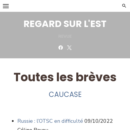
Skip
to
content
REGARD SUR L'EST
REVUE
Facebook
Twitter
Toutes les brèves
CAUCASE
Russie : l’OTSC en difficulté
09/10/2022