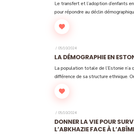
Le transfert et l’adoption d’enfants e
pour répondre au déclin démographique 
POSTED
05/10/2024
ON
LA DÉMOGRAPHIE EN ESTONI
La population totale de l’Estonie n’a 
différence de sa structure ethnique. O
POSTED
05/10/2024
ON
DONNER LA VIE POUR SURV
L’ABKHAZIE FACE À L’ABÎ