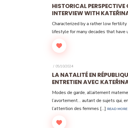
ON
HISTORICAL PERSPECTIVE 
INTERVIEW WITH KATEŘINA
Characterized by a rather low fertilit
lifestyle for many decades that have
POSTED
05/10/2024
ON
LA NATALITÉ EN RÉPUBLIQU
ENTRETIEN AVEC KATEŘINA
Modes de garde, allaitement maternel
l’avortement… autant de sujets qui, 
l’attention des femmes […]
READ MORE