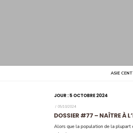
Skip
to
content
ASIE CEN
JOUR :
5 OCTOBRE 2024
POSTED
05/10/2024
ON
DOSSIER #77 – NAÎTRE À L
Alors que la population de la plupart