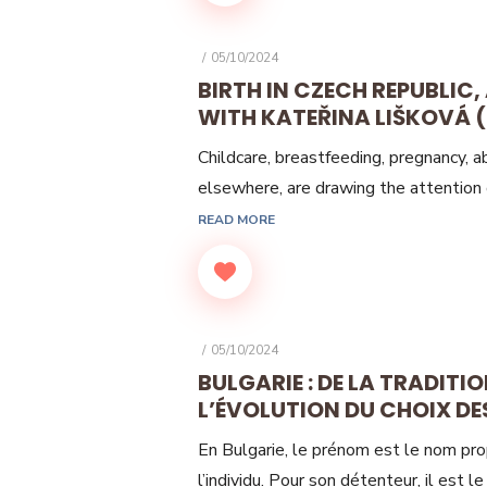
POSTED
05/10/2024
ON
BIRTH IN CZECH REPUBLIC,
WITH KATEŘINA LIŠKOVÁ (
Childcare, breastfeeding, pregnancy, a
elsewhere, are drawing the attention 
READ MORE
POSTED
05/10/2024
ON
BULGARIE : DE LA TRADITI
L’ÉVOLUTION DU CHOIX D
En Bulgarie, le prénom est le nom prop
l’individu. Pour son détenteur, il est l