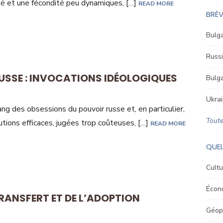
té et une fécondité peu dynamiques, […]
READ MORE
BRÈV
Bulga
Russi
USSE : INVOCATIONS IDÉOLOGIQUES
Bulga
Ukrai
ang des obsessions du pouvoir russe et, en particulier,
Toute
utions efficaces, jugées trop coûteuses, […]
READ MORE
QUEL
Cultu
Écon
 TRANSFERT ET DE L’ADOPTION
Géopo