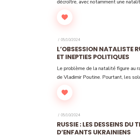
décroître, avec notamment une natali
POSTED
05/10/2024
ON
L’OBSESSION NATALISTE R
ET INEPTIES POLITIQUES
Le problème de la natalité figure au r
de Vladimir Poutine. Pourtant, les sol
POSTED
05/10/2024
ON
RUSSIE : LES DESSEINS DU
D’ENFANTS UKRAINIENS