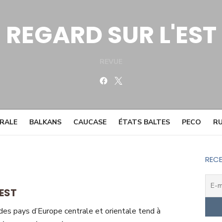
REGARD SUR L'EST
REVUE
Facebook
Twitter
TRALE
BALKANS
CAUCASE
ÉTATS BALTES
PECO
RU
RECE
’EST
 des pays d’Europe centrale et orientale tend à