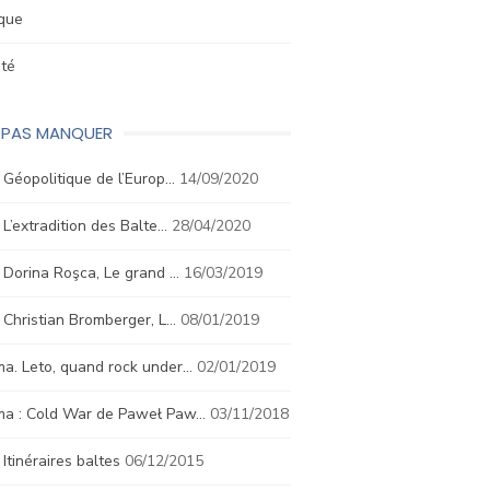
ique
été
E PAS MANQUER
. Géopolitique de l’Europ…
14/09/2020
. L’extradition des Balte…
28/04/2020
. Dorina Roşca, Le grand …
16/03/2019
. Christian Bromberger, L…
08/01/2019
a. Leto, quand rock under…
02/01/2019
ma : Cold War de Paweł Paw…
03/11/2018
. Itinéraires baltes
06/12/2015