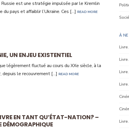
n Russie est une stratégie impulsée par le Kremlin
Polit
du pays et affaiblir l’Ukraine. Ces […]
READ MORE
Soci
À N
Livre
E, UN ENJEU EXISTENTIEL
Livre
que légèrement fluctué au cours du XXe siècle, à la
Livre
r, depuis le recouvrement […]
READ MORE
Livre
Ciném
Ciné
IVRE EN TANT QU’ÉTAT-NATION? –
Livre
ME DÉMOGRAPHIQUE