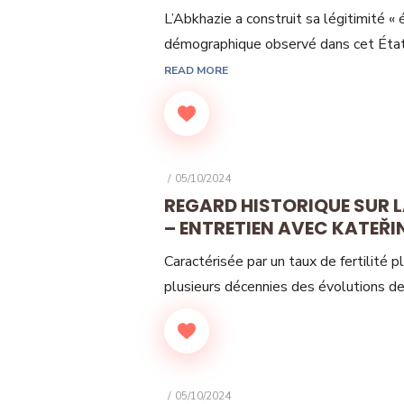
L’Abkhazie a construit sa légitimité « 
démographique observé dans cet État 
READ MORE
POSTED
05/10/2024
ON
REGARD HISTORIQUE SUR L
– ENTRETIEN AVEC KATEŘIN
Caractérisée par un taux de fertilité 
plusieurs décennies des évolutions de
POSTED
05/10/2024