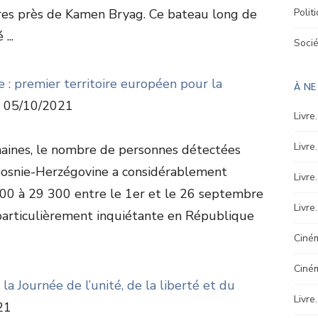
res près de Kamen Bryag. Ce bateau long de
Polit
...
Soci
 : premier territoire européen pour la
À N
05/10/2021
Livre
Livre
aines, le nombre de personnes détectées
 Bosnie-Herzégovine a considérablement
Livre
00 à 29 300 entre le 1er et le 26 septembre
Livre
particulièrement inquiétante en République
Ciném
Ciné
a Journée de l’unité, de la liberté et du
Livre
21