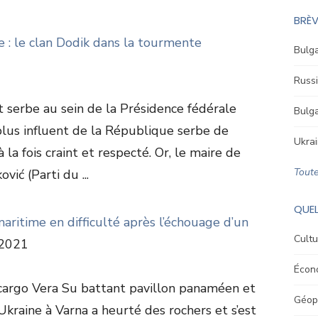
BRÈV
 : le clan Dodik dans la tourmente
Bulga
Russi
 serbe au sein de la Présidence fédérale
Bulga
plus influent de la République serbe de
Ukrai
 la fois craint et respecté. Or, le maire de
Toute
vić (Parti du ...
QUEL
maritime en difficulté après l’échouage d’un
Cultu
2021
Écon
cargo Vera Su battant pavillon panaméen et
Géopo
Ukraine à Varna a heurté des rochers et s’est