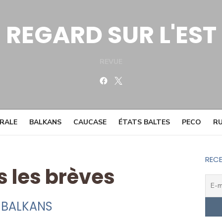
REGARD SUR L'EST
REVUE
Facebook
Twitter
TRALE
BALKANS
CAUCASE
ÉTATS BALTES
PECO
RU
RECE
s les brèves
BALKANS