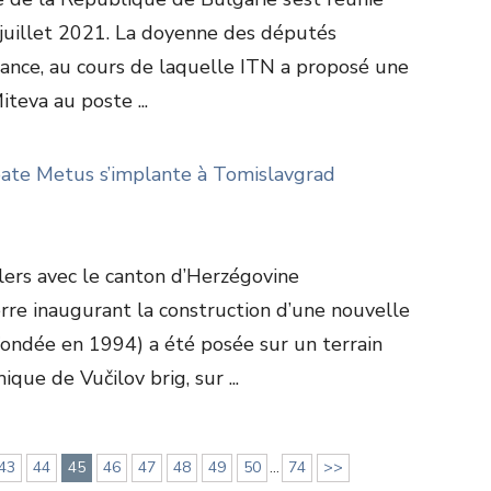
 juillet 2021. La doyenne des députés
éance, au cours de laquelle ITN a proposé une
iteva au poste ...
oate Metus s’implante à Tomislavgrad
ers avec le canton d’Herzégovine
erre inaugurant la construction d’une nouvelle
fondée en 1994) a été posée sur un terrain
que de Vučilov brig, sur ...
43
44
45
46
47
48
49
50
...
74
>>