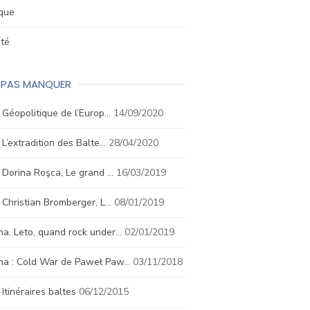
ique
été
E PAS MANQUER
. Géopolitique de l’Europ…
14/09/2020
. L’extradition des Balte…
28/04/2020
. Dorina Roşca, Le grand …
16/03/2019
. Christian Bromberger, L…
08/01/2019
a. Leto, quand rock under…
02/01/2019
ma : Cold War de Paweł Paw…
03/11/2018
. Itinéraires baltes
06/12/2015